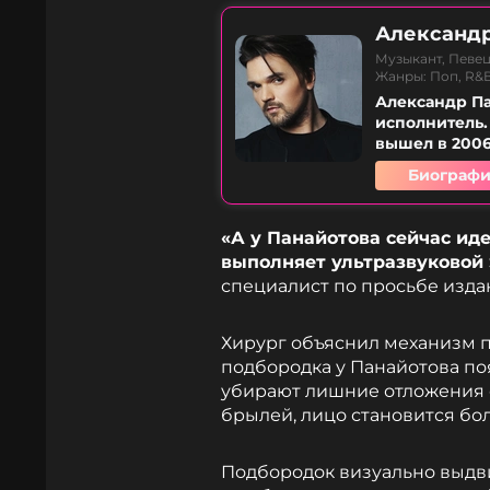
Александр
Музыкант, Певец
Жанры: Поп, R&
Александр Па
исполнитель
вышел в 2006 
Биографи
«А у Панайотова сейчас ид
выполняет ультразвуковой
специалист по просьбе изд
Хирург объяснил механизм п
подбородка у Панайотова по
убирают лишние отложения 
брылей, лицо становится бо
Подбородок визуально выдви