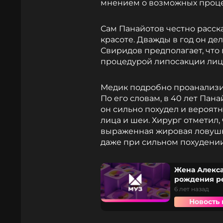
мнением о возможных процед
Сам Панайотов честно расск
красоте. Дважды в год он де
Свиридов предполагает, что
процедурой липосакции лиц
Медик подробно проанализи
По его словам, в 40 лет Пан
он сильно похудел и вероят
лица и шеи. Хирург отметил,
выраженная жировая ловушка
даже при сильном похудении
Жена Алекса
рождения р
6 лет назад
Новость 