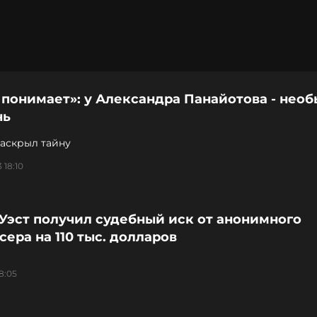
понимает»: у Александра Панайотова - нео
нь
раскрыл тайну
 18:10
Уэст получил судебный иск от анонимного
ера на 110 тыс. долларов
8:05