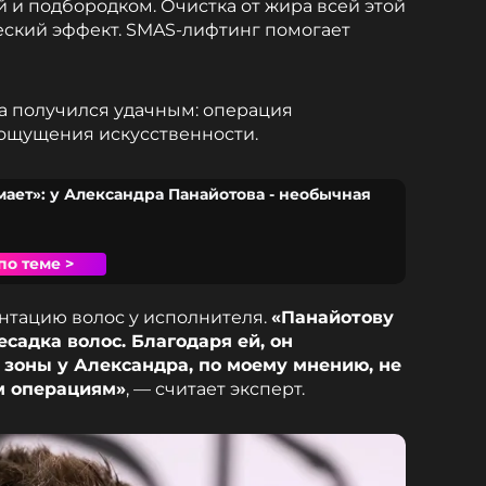
й и подбородком. Очистка от жира всей этой
еский эффект. SMAS-лифтинг помогает
ра получился удачным: операция
 ощущения искусственности.
ает»: у Александра Панайотова - необычная
по теме >
нтацию волос у исполнителя.
«Панайотову
садка волос. Благодаря ей, он
 зоны у Александра, по моему мнению, не
м операциям»
, — считает эксперт.