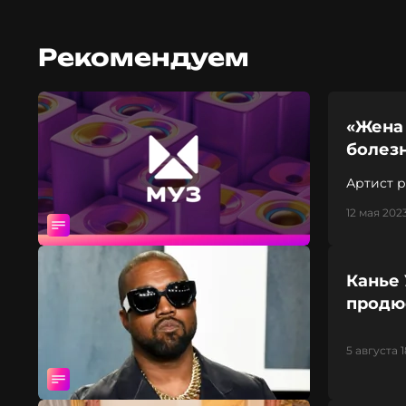
Рекомендуем
«Жена 
болез
Артист 
12 мая 2023
Канье 
продюс
5 августа 1