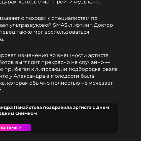
урах, которые мог пройти музыкант.
азывает о походах к специалистам по
лает ультразвуковой SMAS-лифтинг. Доктор
 певец также мог воспользоваться
а.
ровал изменения во внешности артиста.
айотов выглядит прекрасно не случайно —
но прибегал к липосакции подбородка, овала
 что у Александра в молодости была
, которая обычно полностью не исчезает
.
ндра Панайотова поздравила артиста с днем
едким снимком
по теме >