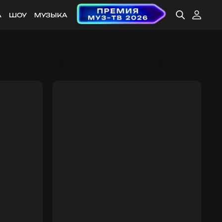
А
ШОУ
МУЗЫКА