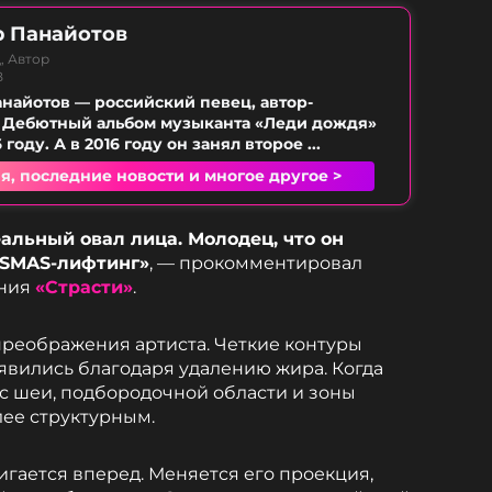
 Панайотов
, Автор
B
найотов — российский певец, автор-
. Дебютный альбом музыканта «Леди дождя»
году. А в 2016 году он занял второе ...
я, последние новости и многое другое >
еальный овал лица. Молодец, что он
 SMAS-лифтинг»
, — прокомментировал
ания
«Страсти»
.
реображения артиста. Четкие контуры
явились благодаря удалению жира. Когда
с шеи, подбородочной области и зоны
лее структурным.
гается вперед. Меняется его проекция,