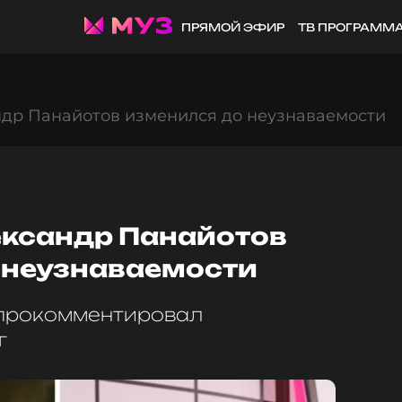
ПРЯМОЙ ЭФИР
ТВ ПРОГРАММ
ндр Панайотов изменился до неузнаваемости
ександр Панайотов
 неузнаваемости
 прокомментировал
г