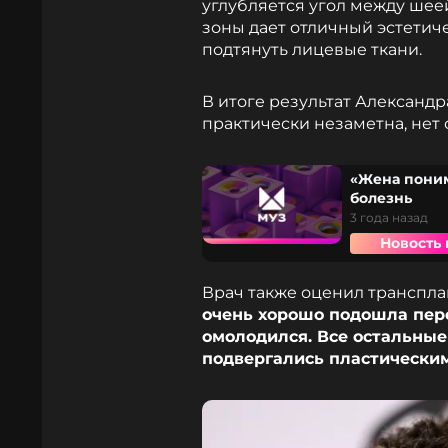
углубляется угол между шее
зоны дает отличный эстетич
подтянуть лицевые ткани.
В итоге результат Александ
практически незаметна, нет
«Жена поним
болезнь
3 года назад
Новость 
Врач также оценил транспла
очень хорошо подошла пере
омолодился. Все остальные
подвергались пластически