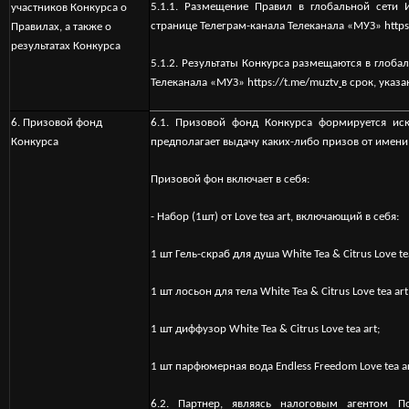
5.1.1. Размещение Правил в глобальной сети 
участников Конкурса о
странице Телеграм-канала Телеканала «МУЗ»
http
Правилах, а также о
результатах Конкурса
5.1.2. Результаты Конкурса размещаются в глоба
Телеканала «МУЗ»
https://t.me/muztv
в срок, указ
6. Призовой фонд
6.1. Призовой фонд Конкурса формируется ис
Конкурса
предполагает выдачу каких-либо призов от имени
Призовой фон включает в себя:
- Набор (1шт) от Love tea art, включающий в себя:
1
шт
Гель
-
скраб
для
душа
White Tea & Citrus Love tea
1
шт
лосьон
для
тела
White Tea & Citrus Love tea art
1
шт
диффузор
White Tea & Citrus Love tea art;
1
шт
парфюмерная
вода
Endless Freedom Love tea a
6.2. Партнер, являясь налоговым агентом По