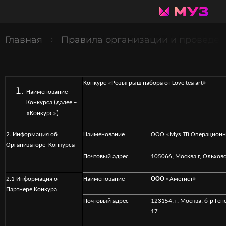
Главная
Правила организации и проведения
Конкурс «Розыгрыш набора от Love tea art
»
Наименование
Конкурса (далее –
«Конкурс»)
2. Информация об
Наименование
ООО «Муз ТВ Операционн
Организаторе Конкурса
Почтовый адрес
105066, Москва г, Ольховск
2.1 Информация о
Наименование
ООО «
Аметист
»
Партнере Конкура
Почтовый адрес
123154, г. Москва, б-р Ген
17