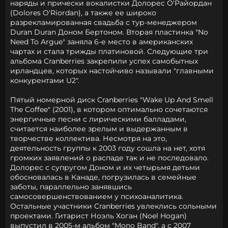
наряды и прически вокалистки Долорес О'Райордан
(Dolores O'Riordan), а также ее широко
разрекламированная свадьба с тур-менеджером
Duran Duran Доном Бертоном. Вторая пластинка "No
Need To Argue" заняла 6-е место в американских
чартах и стала трижды платиновой. Следующие три
альбома Cranberries закрепили успех самобытных
ирландцев, которых настойчиво называли "главными
конкурентами U2".
Пятый номерной диск Cranberries "Wake Up And Smell
The Coffee" (2001), в котором оптимально сочетаются
энергичные песни с лирическими балладами,
считается наиболее зрелым и выдержанным в
творчестве коллектива. Несмотря на это,
деятельность группы к 2003 году сошла на нет, хотя
громких заявлений о распаде так и не последовало.
Долорес с супругом Доном и их четырьмя детьми
обосновалась в Канаде, погрузилась в семейные
заботы, параллельно занявшись
самосовершенствованием у психоаналитика.
Остальные участники Cranberries увлеклись сольными
проектами. Гитарист Ноэль Хоган (Noel Hogan)
выпустил в 2005-м альбом "Mono Band", а с 2007