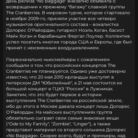
день релиза "No Baggage" внезапно объявила о
возвращении к прежнему "багажу" славной группы
The Cranberries. В мировом турне, которое стартовало
в ноябре 2009-го, приняли участие все четверо
музыкантов оригинального состава – вокалистка
Долорес О'Райордан, гитарист Ноэль Хоган, басист
Майк Хоган и барабанщик Фергал Лоулер. Коллектив
успел посетить многие города США и Европы, где был
принят с неизменным воодушевлением.
Первоначально ньюсмейкеры с сожалением
сообщали о том, что российских концертов The
Cranberries не планируется. Однако уже достоверно
известно, что 20 мая 2010 ирландцы выступят в
питерском ДМ "Юбилейный", а 21 мая состоится их
большой концерт в ГЦКЗ "Россия" в Лужниках.
Заметим, что это будет первое в истории
выступление The Cranberries на российской земле,
ибо до этого в Москве давала концерт лишь Долорес
О'Райордан. На майских выступлениях группа
обязательно сыграет свои самые знаковые вещи
("Ode to My Family", "Zombie", "Linger"), а также
представит материал со второго сольника Долорес
«No Baggage». Скорее всего, будут и премьеры, над