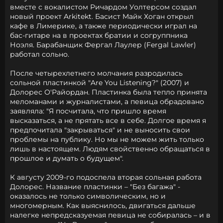
вместе с вокалистом Ричардом Уолтерсом создал
новый проект Arkitekt. Басист Майк Хоган открыл
кафе в Лимерике, а также периодически играл на
бас-гитаре на в проектах братии и согруппника
Ноэля. Барабанщик Фергал Лаулер (Fergal Lawler)
работал сольно.
После четырехлетнего молчания разродилась
сольной пластинкой "Are You Listening?" (2007) и
Долорес О'Райордан. Пластинка была тепло принята
меломанами и журналистами, а певица обрадовано
заявляла: "Я посчитала, что пришло время
высказаться, а не прятать все в себе. Долгое время я
предпочитала "закрываться" и не выносить свои
проблемы на публику. Но мы не можем жить только
лишь в настоящем. Людям свойственно обращаться в
прошлое и думать о будущем".
К августу 2009-го подоспела вторая сольная работа
Долорес. Название пластинки – "Без багажа" -
оказалось не только символическим, но и
многомерным. Как выяснилось, двигаться дальше
налегке непредсказуемая певица не собиралась – и в