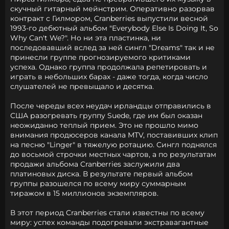
скучный гитарный мейнстрим. Оперативно разорвав
контракт с Гилмором, Cranberries выпустили весной
1993-го дебютный альбом "Everybody Else Is Doing It, So
Why Can't We?". Но ни эта пластинка, ни
последовавший вслед за ней сингл "Dreams" так и не
принесли группе прогнозируемого критиками
успеха. Однако группа продолжала репетировать и
играть в небольших барах - даже тогда, когда число
слушателей не превыщало и десятка.
После череды всех неудач ирландцы отправились в
США разогревать группу Suede, где им был оказан
неожиданно теплый прием. Это не прошло мимо
внимания продюсеров канала MTV, поставивших клип
на песню "Linger" в тяжелую ротацию. Cингл поднялся
до восьмой строчки местных чартов, а по результатам
продажи альбома Cranberries заслужили два
платиновых диска. В результате первый альбом
группы разошелся по всему миру суммарным
тиражом в 15 миллионов экземпляров.
В этот период Cranberries стали известны по всему
миру: успех команды подогревали экстравагантные