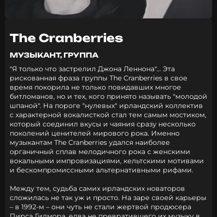
The Cranberries
МУЗЫКАНТ, ГРУППА
"Я только что застрелил Джона Леннона"… Эта
рискованная фраза группы The Cranberries в свое
время покорила не только повидавших многое
битломанов, но и тех, кого принято называть "молодой
шпаной". На пороге "нулевых" ирландский коллектив
с характерной вокалисткой стал тем самым мостиком,
который соединил вкусы и чаяния сразу несколько
поколений ценителей мирового рока. Именно
музыкантам The Cranberries удался наиболее
органичный сплав мелодичного рока с женскими
вокальными импровизациями, кельтскими мотивами
и бескомпромиссными альтернативными рифами.
Между тем, судьба самих ирландских новаторов
сложилась не так уж и просто. На заре своей карьеры
– в 1992-м – они чуть не стали жертвой продюсера
Пирса Гилмора, едва не превратившего их музыку в