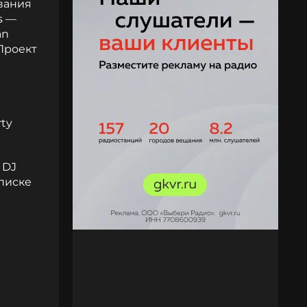
вания
s —
an
Проект
rty
 DJ
списке