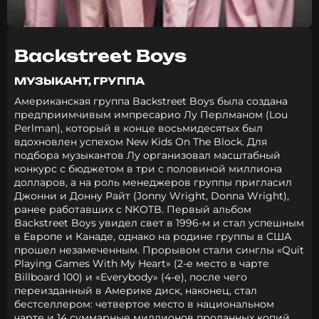
Backstreet Boys
МУЗЫКАНТ, ГРУППА
Американская группа Backstreet Boys была создана
предприимчивым импресарио Лу Перлманом (Lou
Perlman), который в конце восьмидесятых был
вдохновлен успехом New Kids On The Block. Для
подбора музыкантов Лу организовал масштабный
конкурс с бюджетом в три с половиной миллиона
долларов, а на роль менеджеров группы пригласил
Джонни и Донну Райт (Jonny Wright, Donna Wright),
ранее работавших с NKOTB. Первый альбом
Backstreet Boys увидел свет в 1996-м и стал успешным
в Европе и Канаде, однако на родине группы в США
прошел незамеченным. Прорывом стали синглы «Quit
Playing Games With My Heart» (2-е место в чарте
Billboard 100) и «Everybody» (4-е), после чего
переизданный в Америке диск, наконец, стал
бестселлером: четвертое место в национальном
чарте и 14 суммарные миллионов проданных копий.