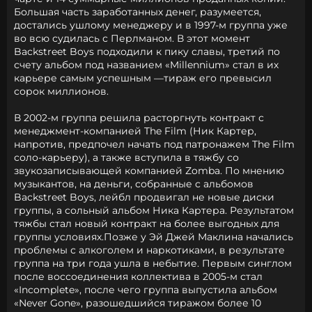
Большая часть заработанных денег, разумеется,
достались ушлому менеджеру и в 1997-м группа уже
во всю судилась с Перлманом. В этот момент
Backstreet Boys подходили к пику славы, третий по
счету альбом под названием «Millennium» стал в их
карьере самым успешным —тираж его превысил
сорок миллионов.
В 2002-м группа решила расторгнуть контракт с
менеджмент-компанией The Film (Ник Картер,
напротив, предпочел начать под патронажем The Film
соло-карьеру), а также вступила в тяжбу со
звукозаписывающей компанией Zomba. По мнению
музыкантов, на деньги, собранные с альбомов
Backstreet Boys, лейбл продвигал не новые диски
группы, а сольный альбом Ника Картера. Результатом
тяжбы стал новый контракт на более выгодных для
группы условиях.Позже у Эй Джей Маклина начались
проблемы с алкоголем и наркотиками, в результате
группа на три года ушла в небытие. Первым синглом
после воссоединения коллектива в 2005-м стал
«Incomplete», после чего группа выпустила альбом
«Never Gone», разошедшийся тиражом более 10