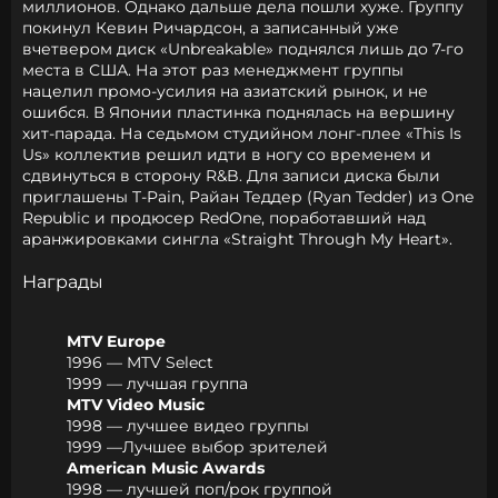
миллионов. Однако дальше дела пошли хуже. Группу
покинул Кевин Ричардсон, а записанный уже
вчетвером диск «Unbreakable» поднялся лишь до 7-го
места в США. На этот раз менеджмент группы
нацелил промо-усилия на азиатский рынок, и не
ошибся. В Японии пластинка поднялась на вершину
хит-парада. На седьмом студийном лонг-плее «This Is
Us» коллектив решил идти в ногу со временем и
сдвинуться в сторону R&B. Для записи диска были
приглашены T-Pain, Райан Теддер (Ryan Tedder) из One
Republic и продюсер RedOne, поработавший над
аранжировками сингла «Straight Through My Heart».
Награды
MTV Europe
1996 — MTV Select
1999 — лучшая группа
MTV Video Music
1998 — лучшее видео группы
1999 —Лучшее выбор зрителей
American Music Awards
1998 — лучшей поп/рок группой