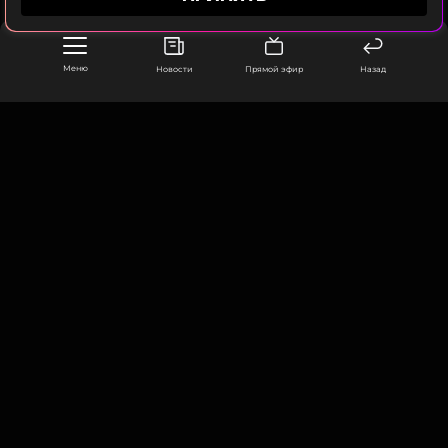
Меню
Новости
Прямой эфир
Назад
ООО «Муз ТВ Операционная компания» ИНН 7703679460
105066, город Москва,
улица Ольховская, д. 4, корп. 2
info@muz-tv.ru
+ 7(495) 213-18-68
КОНТАКТЫ
НОВОСТИ
ПОЛИТИКА КОНФИДЕНЦИАЛЬНОСТИ
ПОЛЬЗОВАТЕЛЬСКОЕ СОГЛАШЕНИЕ