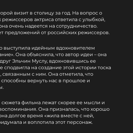
торой визит в столицу за год. На вопрос о
 режиссеров актриса ответила с улыбкой,
 она очень надеется на сотрудничество.
дет предложений от российских режиссеров.
что выступила идейным вдохновителем
ние». Она объяснила, что автор идеи – она
 друг Эльчин Муслу, вдохновившись ее
ее сподвигла на создание этой истории тоска
 связанным с ним. Она отметила, что
и способны вернуть нас в прошлое и
ы.
е сюжета фильма лежат скорее ее мысли и
воспоминания. Она призналась, что хорошо
она долгое время «жила вместе с ней,
ридумала и воплотила этот персонаж.