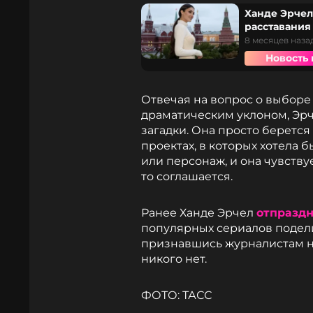
Ханде Эрчел
расставания
8 месяцев наза
Новость 
Отвечая на вопрос о выборе
драматическим уклоном, Эрче
загадки. Она просто берется 
проектах, в которых хотела 
или персонаж, и она чувствуе
то соглашается.
Ранее Ханде Эрчел
отпразд
популярных сериалов подел
признавшись журналистам на
никого нет.
ФОТО: ТАСС