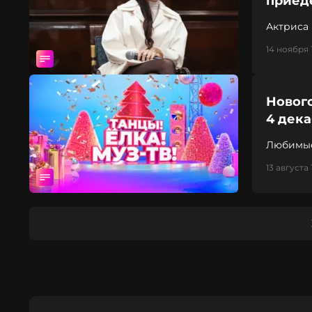
приед
Актриса 
главную
14 ноября 
Нового
4 дек
Любимые
13 августа 