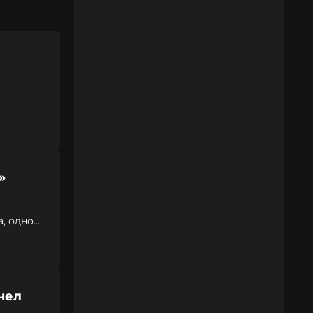
»
, одно
чел