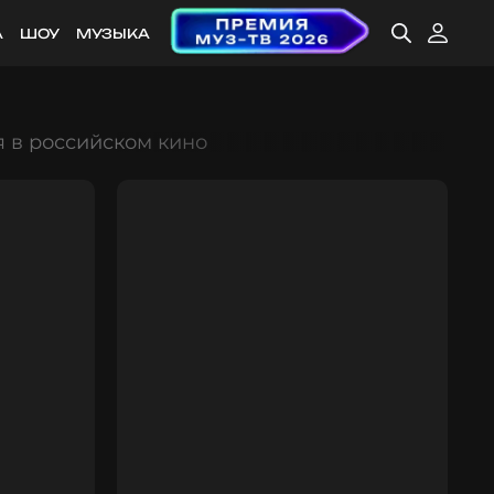
А
ШОУ
МУЗЫКА
я в российском кино