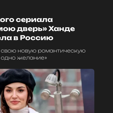
кого сериала
мою дверь» Ханде
ела в Россию
 свою новую романтическую
 одно желание»