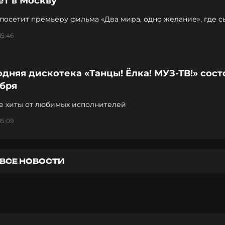
ет в Москву
посетит премьеру фильма «Два мира, одно желание», где с
 роль
15:46
дняя дискотека «Танцы! Ёлка! МУЗ-ТВ!» сост
абря
 хиты от любимых исполнителей
15:09
ВСЕ НОВОСТИ