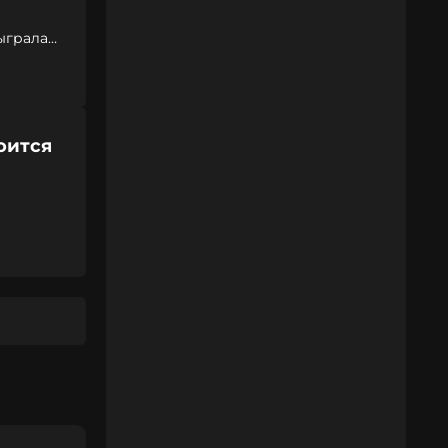
ыграла
оится