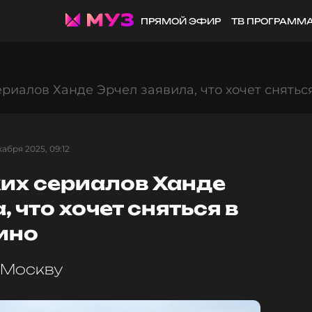
ПРЯМОЙ ЭФИР
ТВ ПРОГРАММ
ериалов Ханде Эрчел заявила, что хочет снятьс
абря 2025, 09:12
ких сериалов Ханде
 что хочет сняться в
ино
 Москву