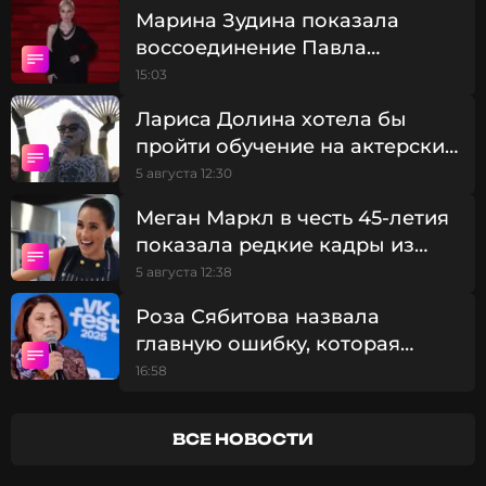
подробности произошедшего.
Марина Зудина показала
воссоединение Павла
Табакова и Софьи Синицыной
15:03
на дне рождения дочери
Лариса Долина хотела бы
пройти обучение на актерских
курсах
5 августа 12:30
Меган Маркл в честь 45-летия
показала редкие кадры из
особняка в Монтесито
5 августа 12:38
Роза Сябитова назвала
главную ошибку, которая
мешает построить крепкие
16:58
отношения
ВСЕ НОВОСТИ