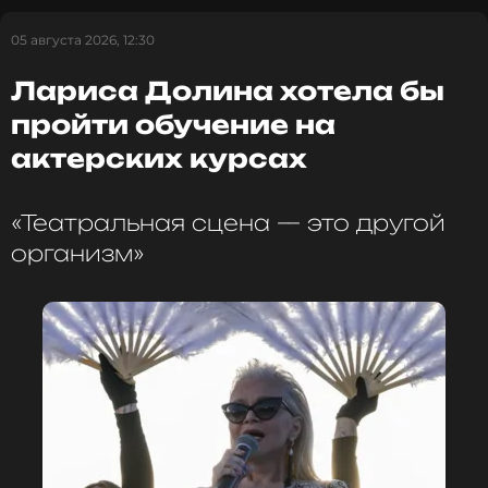
05 августа 2026, 12:30
Лариса Долина хотела бы
пройти обучение на
актерских курсах
«Театральная сцена — это другой
организм»
Instagram Эдже Иртем (запрещенная в России соцсеть;
принадлежит компании Meta, признанной
экстремистской организацией и запрещенной в РФ)
«Окончательный результат станет известен
после отчета о вскрытии. Об этом