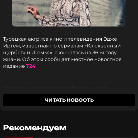
Турецкая актриса кино и телевидения Эдже
Иртем, известная по сериалам «Клюквенный
щербет» и «Семья», скончалась на 36-м году
жизни. Об этом сообщает местное новостное
издание
T24
.
По словам представителя Иртем, смерть
наступила около полудня, когда актриса
ЧИТАТЬ НОВОСТЬ
находилась в собственном доме вместе с
матерью. За день до этого, 14 июня, кинозвезда
праздновала день рождения. По
предварительной информации, причиной смерти
Рекомендуем
Эдже Иртем стал сердечный приступ.
Правоохранители продолжают выяснять