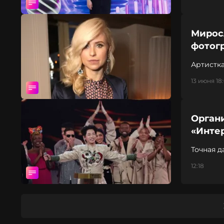
Мирос
фотог
Артистка
13 июня 18
Орган
«Инте
Точная д
определ
12:18