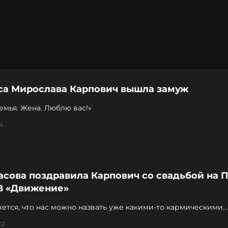
са Мирослава Карпович вышла замуж
емья. Жена. Люблю вас!»
4
асова поздравила Карпович со свадьбой на 
В «Движение»
ется, что нас можно назвать уже какими-то кармическими
и»
22