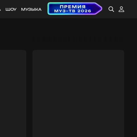
А
ШОУ
МУЗЫКА