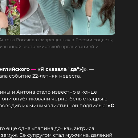
нтона Рогачева (запрещенная в России соцсеть;
изнанной экстремистской организацией и
 английского
—
«Я сказала "да"»]»
, —
а событие 22-летняя невеста.
ины и Антона стало известно в конце
да они опубликовали черно-белые кадры с
проводив их минималистичной подписью:
«С
что еще одна «папина дочка», актриса
замуж. Ее супругом стал мужчина, далекий