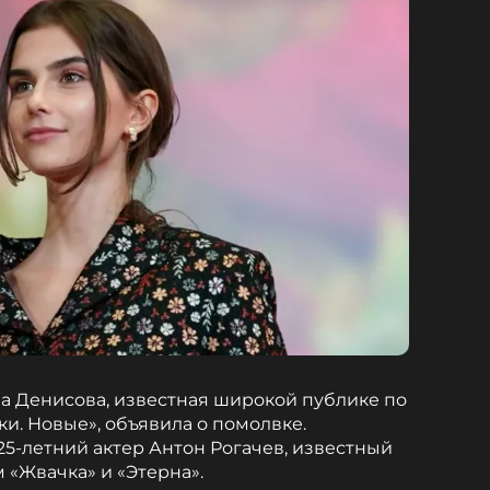
на Денисова, известная широкой публике по
и. Новые», объявила о помолвке.
25-летний актер Антон Рогачев, известный
«Жвачка» и «Этерна».