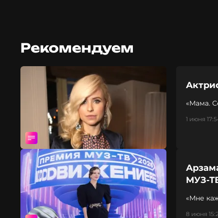
Рекомендуем
Актри
«Мама. С
1 июня 17:5
Арзам
МУЗ-Т
«Мне каж
сестрам
8 июня 15: