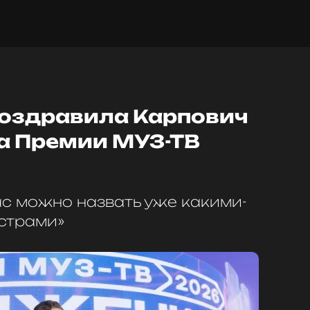
оздравила Карпович
на Премии МУЗ-ТВ
ас можно назвать уже какими-
страми»