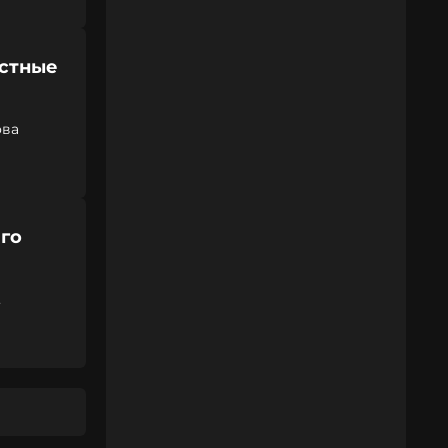
естные
ова
го