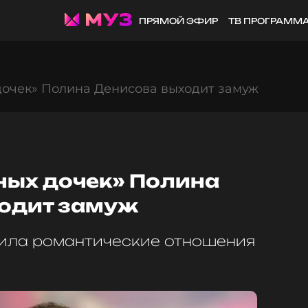
ПРЯМОЙ ЭФИР
ТВ ПРОГРАММ
дочек» Полина Денисова выходит замуж
ных дочек» Полина
одит замуж
тила романтические отношения