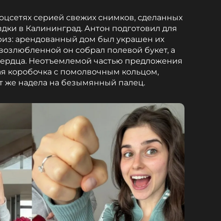
оцсетях серией свежих снимков, сделанных
здки в Калининград. Антон подготовил для
из: арендованный дом был украшен их
озлюбленной он собрал полевой букет, а
 сердца. Неотъемлемой частью предложения
ная коробочка с помолвочным кольцом,
т же надела на безымянный палец.