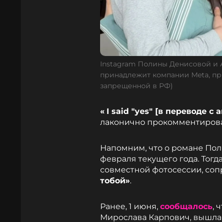
Instagram Полины Денисовой и А
принадлежит компании Meta, пр
запрещенной в РФ)
«
I said "yes" [в переводе с
лаконично прокомментировал
Напомним, что о романе Пол
февраля текущего года. Тог
совместной фотосессии, со
тобой»
.
Ранее, 1 июня,
сообщалось
, 
Мирослава Карпович, вышла 