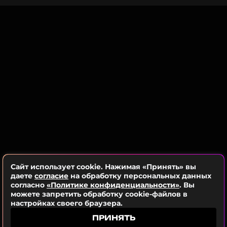
ССЫЛКА
Сайт использует cookie. Нажимая «Принять» вы
даете
согласие
на обработку персональных данных
согласно
«Политике конфиденциальности»
. Вы
можете запретить обработку cookie-файлов в
ФОТО: Instagram* Вали Карнавал (запрещенная в России
настройках своего браузера.
соцсеть; принадлежит компании Meta, признанной
ПРИНЯТЬ
экстремистской организацией и запрещенной в РФ)