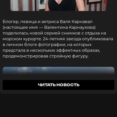
и намеки от создателей – братьев Дафферов.
Братья не только хорошо продумали сюжет. Они
Ранее, 3 марта,
сообщалось
, что над
еще и подобрали отличную музыку для
альбомом Maitreya Corso вместе со звездой
саундтрека. В альбом вошли мировые хиты.
«Очень странных дел» работали ее муж, инди-
Блогер, певица и актриса Валя Карнавал
фолк-музыкант Кристиан Ли Хатсон, и
(настоящее имя — Валентина Карнаухова)
мультиинструменталист Бенджамин Лазар
ФОТО: Legion-Media
поделилась новой серией снимков с отдыха на
Дэвис. Предыдущий альбом артистки — Chaos
морском курорте. 24-летняя звезда опубликовала
Angel — был выпущен в 2024 году.
в личном блоге фотографии, на которых
предстала в нескольких эффектных образах,
продемонстрировав стройную фигуру.
ФОТО: ТАСС
Читайте нас в Телеграме, чтобы
оставаться в курсе событий
ПОДПИСАТЬСЯ
Читайте нас в Одноклассниках,
чтобы оставаться в курсе событий
ЧИТАТЬ НОВОСТЬ
ПОДПИСАТЬСЯ
ССЫЛКА