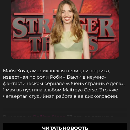
Чарли Хитон из «Очень странных дел»
присоединится к продолжению
«Острых козырьков»
2 месяца назад
Новость по теме >
Читайте нас в Одноклассниках,
чтобы оставаться в курсе событий
ПОДПИСАТЬСЯ
Майя Хоук, американская певица и актриса,
известная по роли Робин Бакли в научно-
фантастическом сериале «Очень странные дела»,
1 мая выпустила альбом Maitreya Corso. Это уже
ССЫЛКА
четвертая студийная работа в ее дискографии.
В интервью
Rolling Stone
27-летняя артистка
объяснила значение названия. По ее словам,
ЧИТАТЬ НОВОСТЬ
Maitreya (Майтрея) — отсылка к бодхисаттве и