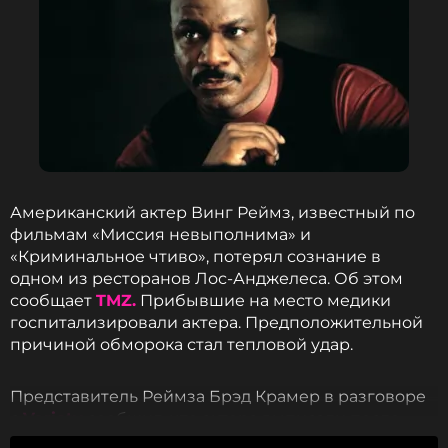
Американский актер Винг Реймз, известный по
фильмам «Миссия невыполнима» и
«Криминальное чтиво», потерял сознание в
одном из ресторанов Лос-Анджелеса. Об этом
сообщает
TMZ.
Прибывшие на место медики
госпитализировали актера. Предположительной
причиной обморока стал тепловой удар.
Представитель Реймза Брэд Крамер в разговоре
с
Variety
сообщил, что актера выписали после
осмотра. Он чувствует себя хорошо.