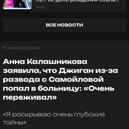
ФОТО: ТАСС
с двумя важными датами
14:04
королевской семьи
Читайте нас в Телеграме, чтобы
ВСЕ НОВОСТИ
оставаться в курсе событий
ПОДПИСАТЬСЯ
17 апреля 2026, 18:08
Анна Калашникова
заявила, что Джиган из-за
ССЫЛКА
развода с Самойловой
попал в больницу: «Очень
переживал»
«Я раскрываю очень глубокие
тайны»