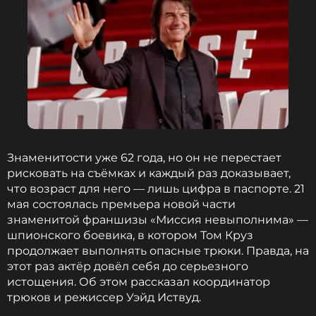
такое было, когда Брэд Питт и Анджелина
Джоли развелись, и сейчас. Джиган неделю
назад лежал под капельницами.
Анна Калашникова
Джиган
Музыкант, Певец
Знаменитости уже 62 года, но он не перестает
Жанры: R&B, Рэп / Хип-Хоп
рисковать на съёмках и каждый раз доказывает,
Биография, последние новости
что возраст для него — лишь цифра в паспорте. 21
и многое другое >
мая состоялась премьера новой части
знаменитой франшизы «Миссия невыполнима» —
шпионского боевика, в котором Том Круз
Калашникова также высказалась о состоянии
продолжает выполнять опасные трюки. Правда, на
Самойловой. По ее мнению, блогер уже давно для
этот раз актёр довёл себя до серьезного
себя всё решила.
истощения. Об этом рассказал координатор
трюков и режиссер Уэйд Иствуд.