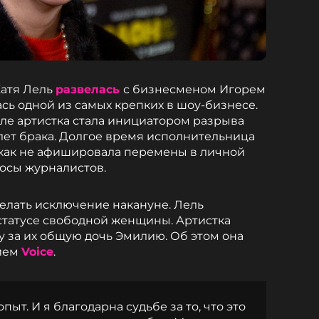
Катя Лель
развелась
с бизнесменом Игорем
сь одной из самых крепких в шоу-бизнесе.
ле артистка стала инициатором разрыва
 лет брака. Долгое время исполнительница
как не афишировала перемены в личной
росы журналистов.
елать исключение накануне. Лель
 статусе свободной женщины. Артистка
 за их общую дочь Эмилию. Об этом она
нием
Voice
.
ыт. И я благодарна судьбе за то, что это