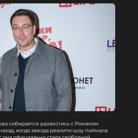
ова собирается развестись с Романом
 назад, когда звезда реалити-шоу поймала
с она официально стала свободной.