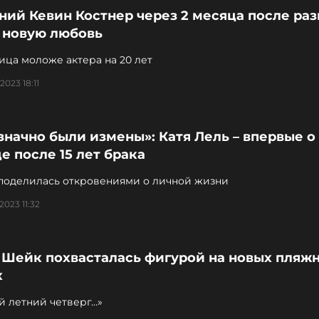
ний Кевин Костнер через 2 месяца после ра
 новую любовь
ца моложе актера на 20 лет
2023 18:11
начно были измены»: Катя Лель – впервые о
е после 15 лет брака
поделилась откровениями о личной жизни
2023 11:32
 Шейк похвасталась фигурой на новых пляж
х
й летний четверг…»