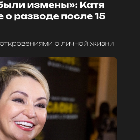
были измены»: Катя
е о разводе после 15
откровениями о личной жизни