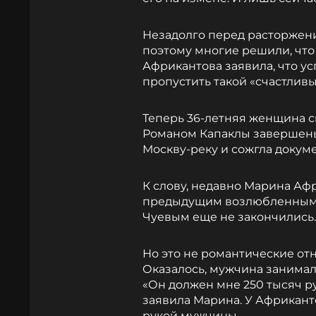
Незадолго перед расторжени
поэтому многие решили, что
Африкантова заявила, что ус
пропустить такой «счастлив
Теперь 36-летняя женщина св
Романом Капаклы завершены
Москву-реку и сожгла докуме
К слову, недавно Марина Аф
предыдущим возлюбленным 
Чуевым еще не закончились.
Но это не романтические отн
Оказалось, мужчина занимал
«Он должен мне 250 тысяч руб
заявила Марина. У Африкант
рукой мужчины.