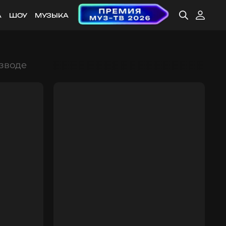
А
ШОУ
МУЗЫКА
азводе