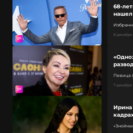
68-лет
нашел
Избранни
8 декабря 
«Одноз
развод
Певица 
7 декабря 
Ирина
кадра
«Знойны