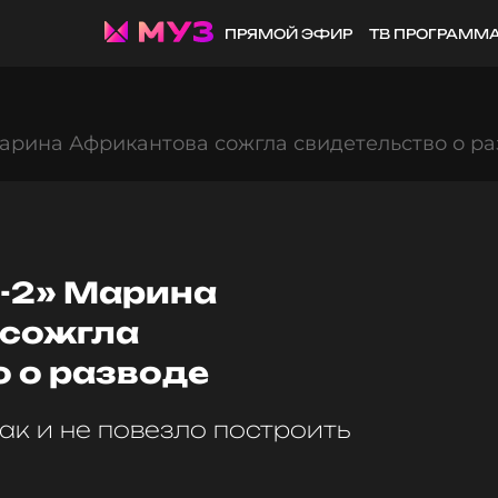
ПРЯМОЙ ЭФИР
ТВ ПРОГРАММ
арина Африкантова сожгла свидетельство о р
-2» Марина
 сожгла
 о разводе
ак и не повезло построить