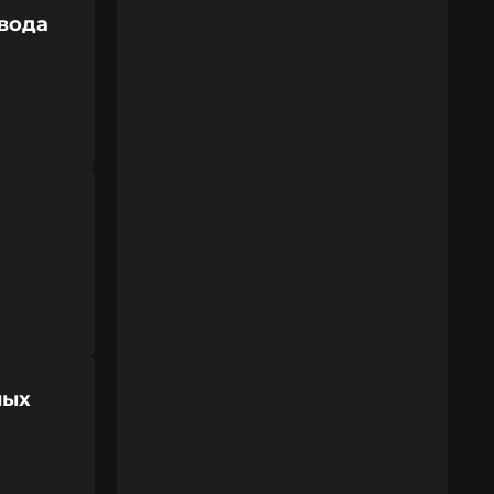
звода
ных