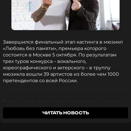
более 200 таких предложений.
Баста
Музыкант, Певец, Актёр, Ведущий,
Продюсер, Режиссер
Жанры: Рэп / Хип-Хоп
Завершился финальный этап кастинга в мюзикл
Биография, последние новости
«Любовь без памяти», премьера которого
и многое другое >
состоится в Москве 5 октября. По результатам
трех туров конкурса – вокального,
хореографического и актерского – в труппу
мюзикла вошли 39 артистов из более чем 1000
Баста подвел итоги: «Сорок пять —
возраст, когда можно оглянуться»
претендентов со всей России.
1 год назад
Новость по теме >
Главные роли Саши и Кати, прототипами которых
выступили Василий Вакуленко (БАСТА) и его
Помимо традиционных свадебных предложений,
ЧИТАТЬ НОВОСТЬ
супруга Елена, исполнят актеры театра и кино
на концерте состоялась и гендер-пати.
Егор Попов, Михаил Пятикопов, Артемий Соколов-
Беременная поклонница артиста и ее супруг
Савостьянов, Наталья Инькова, Надежда Мисякова