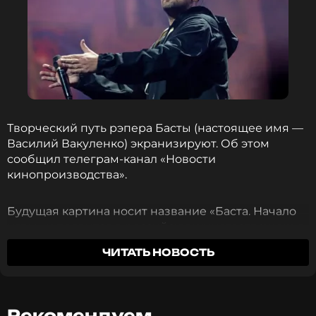
Творческий путь рэпера Басты (настоящее имя —
Василий Вакуленко) экранизируют. Об этом
сообщил телеграм-канал «Новости
кинопроизводства».
Будущая картина носит название «Баста. Начало
игры» и появится в российских кинотеатрах уже в
2026 году. Постановкой займется Стас Иванов,
ЧИТАТЬ НОВОСТЬ
который также напишет сценарий. Этот режиссер
уже работал над сериалом «ЮЗЗЗ», действие
которого происходило в Ростове-на-Дону —
родном городе Басты.
Рекомендуем