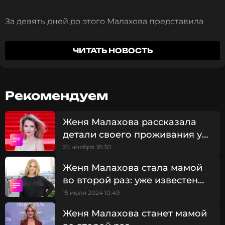
За девять дней до этого Малахова представила
трек «Два человека». В поддержку песни вышел
полуминутный ролик, где певица и ее супруг
ЧИТАТЬ НОВОСТЬ
прогуливаются по одной из московских улиц. Их
снимали со спины, но лицо возлюбленного Жени
Малаховой можно разглядеть вполоборота.
Рекомендуем
Женя Малахова рассказала
детали своего проживания у
семьи супруга
25 ноября 18:30
Женя Малахова стала мамой
во второй раз: уже известен
пол ребенка
15 июля 2024 10:49
Женя Малахова станет мамой