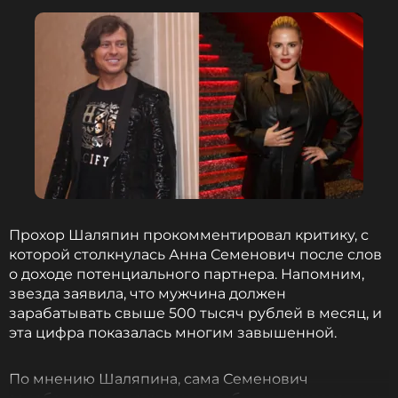
ФОТО: Instagram* Анны Семенович (запрещенная в
России соцсеть; принадлежит компании Meta,
признанной экстремистской организацией и
запрещенной в РФ)
Певица не стала раскрывать, в каком именно
Прохор Шаляпин прокомментировал критику, с
ресторане состоялся ужин, однако отметила, что
которой столкнулась Анна Семенович после слов
впечатления от вечера оказались
о доходе потенциального партнера. Напомним,
незабываемыми. Судя по опубликованным
звезда заявила, что мужчина должен
кадрам, во время ужина за стеклами ресторана
зарабатывать свыше 500 тысяч рублей в месяц, и
действительно можно было наблюдать за
эта цифра показалась многим завышенной.
морскими обитателями, включая акул.
По мнению Шаляпина, сама Семенович
Анна Семенович и Денис Шреер проводят вместе