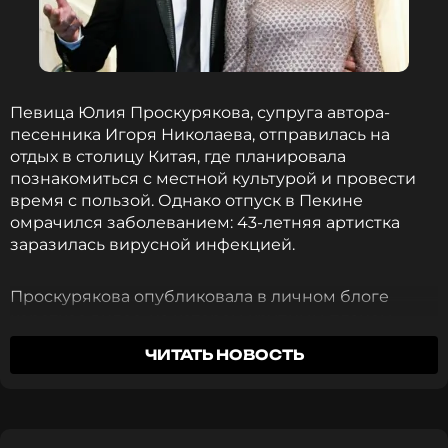
Певица Юлия Проскурякова, супруга автора-
песенника Игоря Николаева, отправилась на
отдых в столицу Китая, где планировала
познакомиться с местной культурой и провести
время с пользой. Однако отпуск в Пекине
омрачился заболеванием: 43-летняя артистка
заразилась вирусной инфекцией.
Проскурякова опубликовала в личном блоге
короткое видео, на котором крупным планом
показала свое лицо, всхлипывая и молча глядя в
ЧИТАТЬ НОВОСТЬ
камеру. В комментарии к этому посту она
обратилась за помощью к поклонникам.