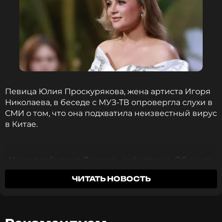
Певица Юлия Проскурякова, жена артиста Игоря
Николаева, в беседе с МУЗ-ТВ опровергла слухи в
СМИ о том, что она подхватила неизвестный вирус
в Китае.
«У меня гайморит. Я лечусь, всё хорошо. Обычная
история под кондиционером», — сообщила
ЧИТАТЬ НОВОСТЬ
певица.
Ранее в этот день, Проскурякова опубликовала в
личном блоге короткое видео, на котором