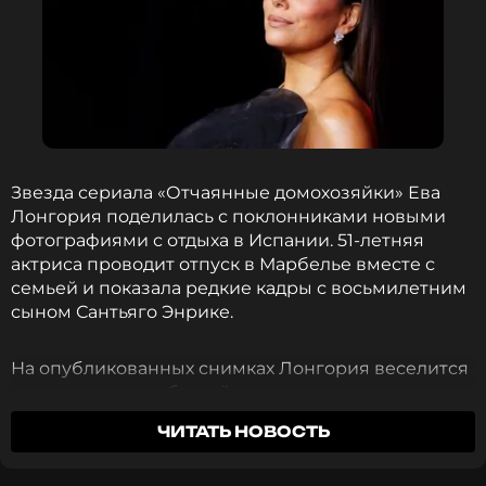
Сати Казанова
Музыкант, Певица, Актриса, Модель
Жанры: Поп
Биография, последние новости
и многое другое >
Звезда сериала «Отчаянные домохозяйки» Ева
Сати убеждена в том, что имя способно влиять на
Лонгория поделилась с поклонниками новыми
жизненный путь человека. Именно по этой
фотографиями с отдыха в Испании. 51-летняя
причине она и Стефано столь ответственно
актриса проводит отпуск в Марбелье вместе с
отнеслись к этому решению. Артистка полагает,
семьей и показала редкие кадры с восьмилетним
что в семье имя нужно выбирать сообща, доверяя
сыном Сантьяго Энрике.
либо старейшинам, либо духовному наставнику,
способному почувствовать, какое имя
На опубликованных снимках Лонгория веселится
благоприятно скорректирует судьбу человека.
с наследником в бассейне.
Казанова также рассказала, что девочка
ЧИТАТЬ НОВОСТЬ
унаследовала черты обоих родителей. Певица
даже нашла старую фотографию себя в возрасте