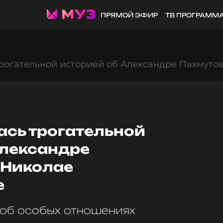
ПРЯМОЙ ЭФИР
ТВ ПРОГРАММ
трогательной историей об Александре Пахмуто
ась трогательной
Александре
 Николае
е
об особых отношениях