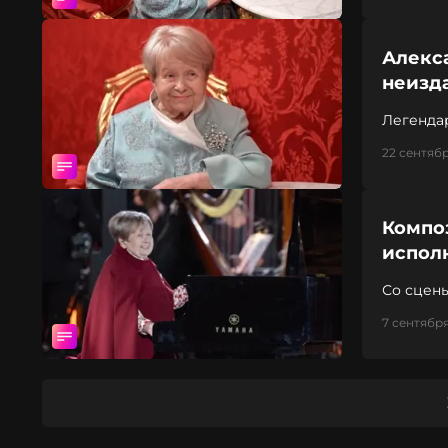
Алекс
неизд
Легенда
22 сентябр
Компо
испол
Со сцены
7 сентября