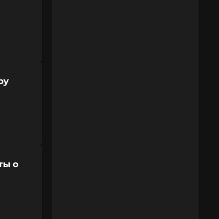
ру
ты о