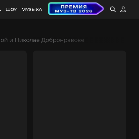
А
ШОУ
МУЗЫКА
вой и Николае Добронравове