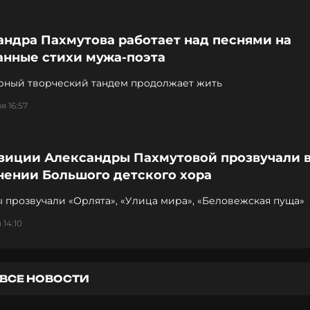
андра Пахмутова работает над песнями на
анные стихи мужа-поэта
рный творческий тандем продолжает жить
я 16:57
зиции Александры Пахмутовой прозвучали 
нении Большого детского хора
 прозвучали «Орлята», «Улица мира», «Беловежская пуща»
 14:10
ВСЕ НОВОСТИ