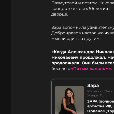
Пахмутовой и поэтом Никол
концерте в честь 96-летия 
дворце.
Зара вспомнила удивительну
Добронравов настолько чувс
мысли один за другим.
«Когда Александра Николае
Николаевич продолжал. На
продолжала. Они были всег
беседе с
«Пятым каналом»
.
Зара
Музыкант, Певи
Жанры: Поп
ЗАРА (полное
артистка РФ,
Орденом Друж