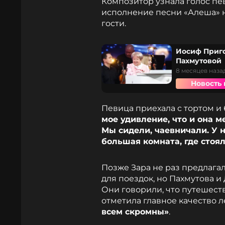
Композитор узнала голос пев
исполнение песни «Алеша» на
гости.
Иосиф Приго
Пахмутовой
8 месяцев наза
Новость 
Певица приехала с тортом и
мое удивление, что и она 
Мы сидели, чаевничали. У 
большая комната, где стоя
Позже Зара не раз предлага
для поездок, но Пахмутова 
Они говорили, что путешест
отметила главное качество 
всем скромны»
.