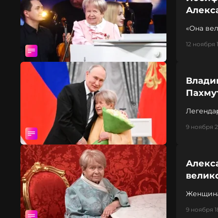
Алекс
«Она ве
12 ноября 
Влади
Пахму
Легенда
9 ноября 2
Алекс
велик
Женщина
9 ноября 1