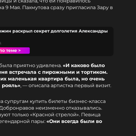
ицы и сказала, что ей понравилось
 9 Мая. Пахмутова сразу пригласила Зару в
жин раскрыл секрет долголетия Александры
д
по теме >
 была приятно удивлена.
«И каково было
меня встречала с пирожными и тортиком.
них маленькая квартира была, но очень
л рояль»
, — описала артистка первый визит.
ла супругам купить билеты бизнес-класса
и Добронравов неизменно отказывались.
вуют только «Красной стрелой». Певица
легендарной пары:
«Они всегда были во