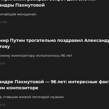
андры Пахмутовой
личайшая женщина!»
14:09
мир Путин трогательно поздравил Александ
тову
рному композитору исполнилось 96 лет
1:54
андре Пахмутовой — 96 лет: интересные фак
ом композиторе
, ставшая живой легендой музыки
8:30