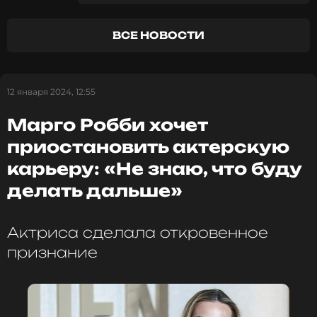
инструмент», певец даже переехал жить за город,
где на досуге разводит кур.
ВСЕ НОВОСТИ
Фото: Legion-Media
12 января 2024, 12:55
Смотрите нас в Likee, чтобы
Марго Робби хочет
оставаться в курсе событий
приостановить актерскую
ПОДПИСАТЬСЯ
карьеру: «Не знаю, что буду
делать дальше»
Актриса сделала откровенное
ССЫЛКА
признание