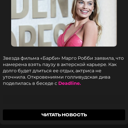
Звезда фильма «Барби» Марго Робби заявила, что
намерена взять паузу в актерской карьере. Как
долго будет длиться ее отдых, актриса не
уточнила. Откровениями голливудская дива
поделилась в беседе с
Deadline.
Думаю, мне следует на некоторое время
ЧИТАТЬ НОВОСТЬ
исчезнуть с экрана. Если бы я начала
сниматься еще в одном фильме слишком