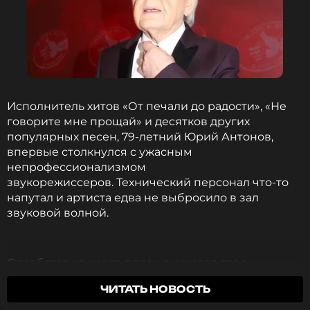
Исполнитель хитов «От печали до радости», «Не
говорите мне прощай» и десятков других
популярных песен, 79-летний Юрий Антонов,
впервые столкнулся с ужасным
непрофессионализмом
звукорежиссеров. Технический персонал что-то
напутал и артиста едва не выбросило в зал
звуковой волной.
Отработав концерт, певец высказал свое
возмущение работой сотрудников зала,
ЧИТАТЬ НОВОСТЬ
отвечавших за звук. Как выяснилось, Антонов мог
оказаться без своего рабочего инструмента —