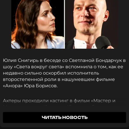
Юлия Снигирь в беседе со Светланой Бондарчук в
шоу «Света вокруг света» вспомнила о том, как ее
недавно сильно оскорбил исполнитель
второстепенной роли в нашумевшем фильме
«Анора» Юра Борисов.
Актеры проходили кастинг в фильм «Мастер и
Маргарита», где 41-летняя Юлия пробовалась на
роль главной героини, а 32-летний коллега хотел
ЧИТАТЬ НОВОСТЬ
сыграть ее возлюбленного, но позволил себе
едкую шутку, которую Снигирь не смогла ему