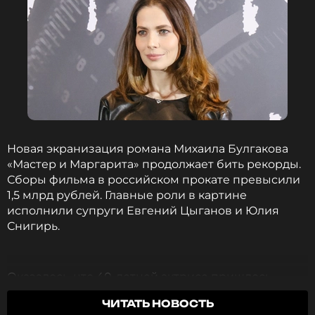
Юра Борисов
Актёр
Биография, последние новости
и многое другое >
В январе стало известно, что Юру Борисова
Новая экранизация романа Михаила Булгакова
номинировали
на премию «Оскар». Он стал
«Мастер и Маргарита» продолжает бить рекорды.
претендентом на престижную награду в
Сборы фильма в российском прокате превысили
категории «Лучший актер второго плана» за роль
1,5 млрд рублей. Главные роли в картине
в фильме Шона Бейкера «Анора» и
исполнили супруги Евгений Цыганов и Юлия
первым российским актером в истории,
Снигирь.
получившим номинацию на «Оскар».
Фото: Валентин Егоршин/ТАСС
Оказалось, что 40-летней актрисе пришлось
следовать некоторым ограничениям, чтобы
ЧИТАТЬ НОВОСТЬ
прийти в форму для съемок в фильме. В одной из