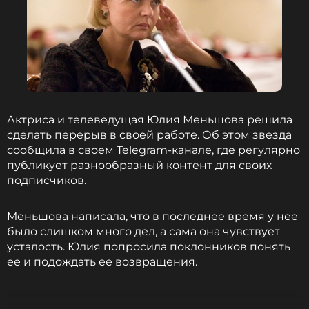
загружен и, в отличие от Юли, довольно много
времени проводил с сыном»
, — откровенничает
муж звезды сериала «Бальзаковский возраст».
Несмотря на то, что в детстве именно Игорь чаще
занимался воспитанием ребенка, сейчас Андрей
доверительно общается лишь с мамой. У отца
Актриса и телеведущая Юлия Меньшова решила
внук Веры Алентовой в основном спрашивает
сделать перерыв в своей работе. Об этом звезда
совета, причем нечасто, поскольку очень
сообщила в своем Telegram-канале, где регулярно
самостоятельный. Дочь Таисия намного ближе к
публикует разнообразный контент для своих
обоим родителям.
подписчиков.
Меньшова написала, что в последнее время у нее
С Тасей мы живем вместе, и пока еще
было слишком много дел, а сама она чувствует
достаточно близки. Она заразилась от меня
усталость. Юлия попросила поклонников понять
театром и любовью к Питеру. Девчачьими
ее и подождать ее возвращения.
секретами она делится с мамой, а вот
своими мыслями о театре, о спектаклях,
своих впечатлениях — со мной. И Юля