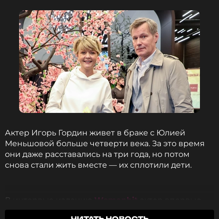
ССЫЛКА
Актер Игорь Гордин живет в браке с Юлией
Меньшовой больше четверти века. За это время
они даже расставались на три года, но потом
снова стали жить вместе — их сплотили дети.
В интервью изданию
Womanhit
актер впервые
признался в том, что не стал таким папой,
ЧИТАТЬ НОВОСТЬ