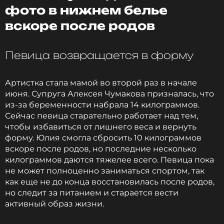
Читайте нас в Одноклассниках,
фото в нижнем белье
чтобы оставаться в курсе событий
вскоре после родов
ПОДПИСАТЬСЯ
Певица возвращается в форму
Артистка стала мамой во второй раз в начале
ССЫЛКА
июня. Супруга Алексея Чумакова призналась, что
из-за беременности набрала 14 килограммов.
Сейчас певица старательно работает над тем,
чтобы избавиться от лишнего веса и вернуть
форму. Юлия смогла сбросить 10 килограммов
вскоре после родов, но последние несколько
килограммов даются тяжелее всего. Певица пока
не может полноценно заниматься спортом, так
как еще не до конца восстановилась после родов,
но следит за питанием и старается вести
активный образ жизни.