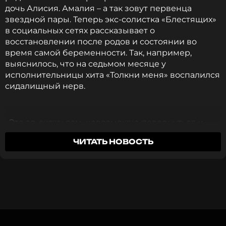
дочь Алисия. Амалия – а так зовут первенца
звездной пары. Теперь экс-солистка «Блестящих»
Фото: соцсети Юлии Ковальчук
в социальных сетях рассказывает о
восстановлении после родов и состоянии во
время самой беременности. Так, например,
Читайте нас в Телеграме, чтобы
выяснилось, что на седьмом месяце у
оставаться в курсе событий
исполнительницы хита «Толкни меня» воспалился
сидалищный нерв.
ПОДПИСАТЬСЯ
«Это ад, скажу вам, невозможно повернуться и
пошевелиться. Каждое утро я делала
ЧИТАТЬ НОВОСТЬ
специальную зарядку и растяжку, и через две
ССЫЛКА
недели все пришло в норму. И вообще 15 минут
утром я всегда посвящала разминке», - Юлия
Ковальчук.
Фото: соцсети Юлии Ковальчук