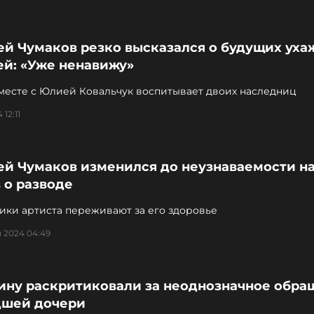
ей Чумаков резко высказался о будущих уха
ей: «Уже ненавижу»
месте с Юлией Ковальчук воспитывает двоих наследниц
 12:11
ей Чумаков изменился до неузнаваемости н
 о разводе
ики артиста переживают за его здоровье
 2024 04:49
ину раскритиковали за неоднозначное обра
дшей дочери