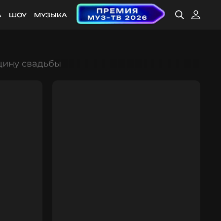
А
ШОУ
МУЗЫКА
щину свадьбы