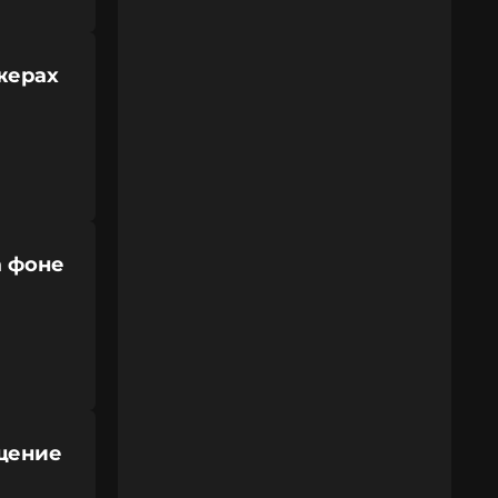
жерах
а фоне
щение