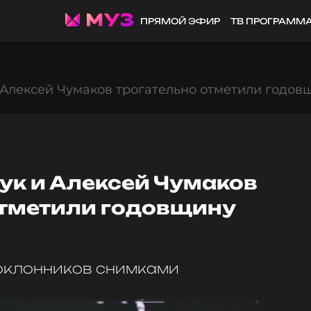
ПРЯМОЙ ЭФИР
ТВ ПРОГРАММ
 Алексей Чумаков трогательно отметили годов
ук и Алексей Чумаков
отметили годовщину
оклонников снимками