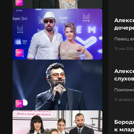
Алекс
дочер
Певец в
13 мая 2024
Алекс
слухов
Поклонн
10 февраля
Бород
к мла