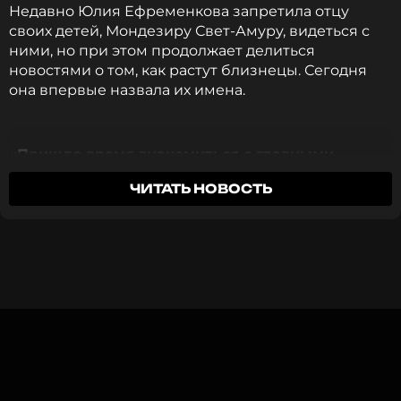
рассказала
, как едва не потеряла детей во время
Недавно Юлия Ефременкова запретила отцу
беременности.
своих детей, Мондезиру Свет-Амуру, видеться с
ними, но при этом продолжает делиться
новостями о том, как растут близнецы. Сегодня
Фото: социальные сети Юлии Ефременковой
она впервые назвала их имена.
Смотрите нас в Likee, чтобы
«Пришло время знакомиться с главными
оставаться в курсе событий
мужчинами моей жизни. Кристиану и Даниэлю
ЧИТАТЬ НОВОСТЬ
сегодня семь месяцев», — сообщила экс-
ПОДПИСАТЬСЯ
участница «Дома-2».
Молодая мама также объяснила, что со старшим
ребенком — Кристианом — были связаны все ее
ССЫЛКА
опасения, поскольку он родился весом 1,8 кг.