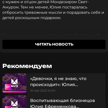
с мужем и отцом детей Мондезиром Свет-
Амуром. Тем не менее, Юлия постаралась
отбросить тревожные мысли и порадовать себя и
детей роскошным подарком.
Близнецам накануне исполнилось 8 месяцев. В
честь этого Ефременкова совершила
ЧИТАТЬ НОВОСТЬ
дорогостоящую покупку. Юлия приобрела белую
Audi Q-7 стоимостью не менее 10 миллионов
рублей. Звезда реалити показала дорогостоящий
подарок в личном блоге, презентовав его при
Рекомендуем
помощи профессионально снятого ролика, в
котором Юлия позирует за рулем нового авто.
«Девочки, я не знаю, что
происходит»: Юлия
Ефременкова переживает из-
Я знаю, что все мальчишки любят играть в
10 мая 2023 14:00
машинки, поэтому решила сделать подарок
за состояния сына
Воспитывающая близнецов
своим сыночкам. У нас пополнение. Добро
Юлия Ефременкова
пожаловать в семью, наша снежная