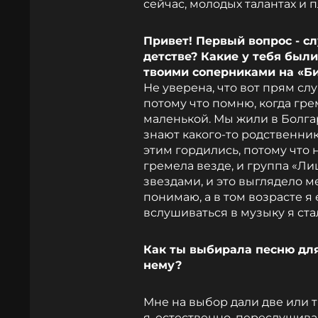
сейчас, молодых талантах и п
Привет! Первый вопрос - с
детстве? Какие у тебя были 
твоими соперниками на «Б
Не уверена, что вот прям слу
потому что помню, когда гре
маленькой. Мы жили в Болгар
знают какого-то родственни
этим гордились, потому что н
гремела везде, и группа «Л
звездами, и это выглядело ме
понимаю, а в том возрасте я
вслушиваться в музыку я стала
Как ты выбирала песню для
нему?
Мне на выбор дали две или т
я, естественно, переслушив