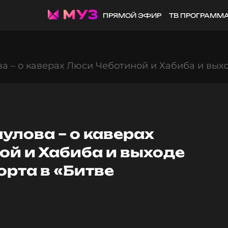
ПРЯМОЙ ЭФИР
ТВ ПРОГРАММ
 – о каверах Люси Чеботиной и Хабиба и выхо
улова – о каверах
ой и Хабиба и выходе
рта в «Битве