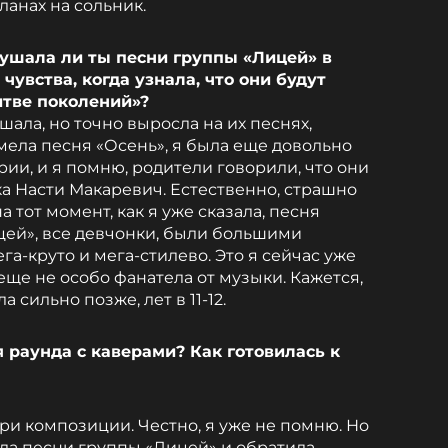
ланах на сольник.
лушала ли ты песни группы «Лицей» в
чувства, когда узнала, что они будут
итве поколений»?
шала, но точно выросла на их песнях,
мела песня «Осень», я была еще довольно
ии, и я помню, родители говорили, что они
ка Насти Макаревич. Естественно, страшно
а тот момент, как я уже сказала, песня
ицей», все девчонки, были большими
га-круто и мега-стилево. Это я сейчас уже
 еще не особо фанатела от музыки. Кажется,
 сильно позже, лет в 11-12.
 раунда с каверами? Как готовилась к
ри композиции. Честно, я уже не помню. Но
ала песни группы «Лицей» и обратила