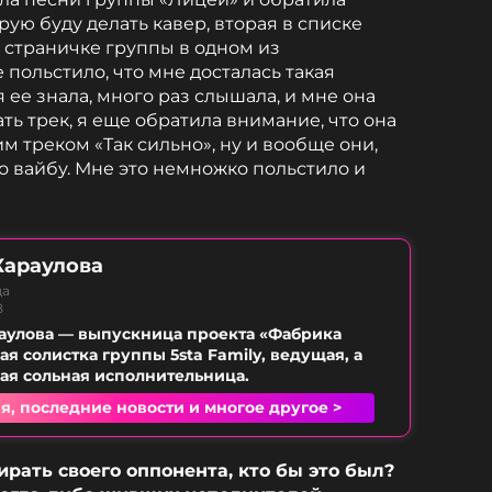
рую буду делать кавер, вторая в списке
 страничке группы в одном из
польстило, что мне досталась такая
 ее знала, много раз слышала, и мне она
ать трек, я еще обратила внимание, что она
м треком «Так сильно», ну и вообще они,
по вайбу. Мне это немножко польстило и
Караулова
ца
B
аулова — выпускница проекта «Фабрика
я солистка группы 5sta Family, ведущая, а
я сольная исполнительница.
я, последние новости и многое другое >
рать своего оппонента, кто бы это был?