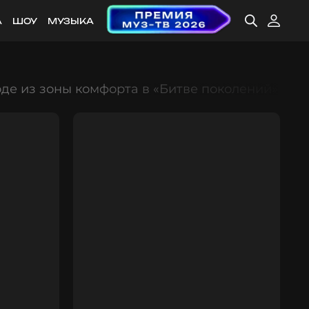
А
ШОУ
МУЗЫКА
де из зоны комфорта в «Битве поколений»