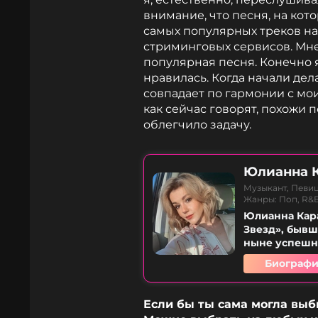
внимание, что песня, на кото
самых популярных треков на
стриминговых сервисов. Мне 
популярная песня. Конечно я
нравилась. Когда начали дел
совпадает по гармонии с мои
как сейчас говорят, похожи 
облегчило задачу.
Юлианна 
Музыкант, Певи
Жанры: Поп, R&
Юлианна Кар
Звезд», бывша
ныне успешна
Биографи
Если бы ты сама могла выби