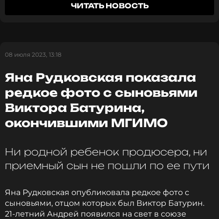
ЧИТАТЬ НОВОСТЬ
Плющенко
Плющенко (он же Гном Гномыч). Белокурый
мальчик станет французским брюнетом, отметила
супруга фигуриста Евгения Плющенко. Миледи
сыграет дочь рэпера Тимати – Алиса Юнусова. В
Читайте нас в Телеграме, чтобы
картине примет участие и сам Михаил Боярский.
оставаться в курсе событий
08 июля 2023, 13:18
Яна Рудковская показала
ПОДПИСАТЬСЯ
Сценарий очень ностальгический, сразу
редкое фото с сыновьями
вспоминается старый добрый советский
Виктора Батурина,
фильм. А так на месте все: и король, и
окончившими МГИМО
герцог, и Констанция, и кардинал с его
ССЫЛКА
гвардейцами.
Ни родной ребенок продюсера, ни
Яна Рудковская
приемный сын не пошли по ее пути
Яна Рудковская опубликовала редкое фото с
«А вот будут старые песни или нет – узнаете
сыновьями, отцом которых был Виктор Батурин.
сами», – заинтриговала поклонников звезда.
21-летний Андрей появился на свет в союзе