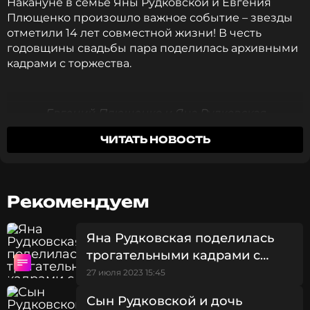
Накануне в семье Яны Рудковской и Евгения
Плющенко произошло важное событие – звезды
отметили 14 лет совместной жизни! В честь
годовщины свадьбы пара поделилась архивными
кадрами с торжества.
Евгений Плющенко и Яна Рудковская
ЧИТАТЬ НОВОСТЬ
На трогательных снимках жених и невеста не
сводили друг с друга глаз. Звезды не стеснялись
показывать свои чувства в важный день. Для
церемонии Рудковская выбрала два наряда:
Рекомендуем
воздушное белое платье в пол с глубоким
декольте и пышное лиловое с узорами.
Яна Рудковская поделилась
трогательными кадрами с
Евгений Плющенко и Яна Рудковская
подросшим младшим сыном
27 июля 2023 15:45
Поклонники не сразу узнали среди гостей
Леру
Сын Рудковской и дочь