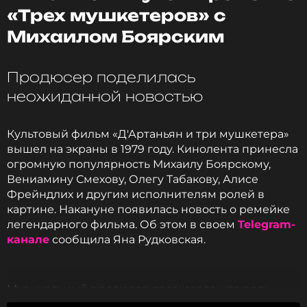
«Трех мушкетеров» с
Михаилом Боярским
Продюсер поделилась
неожиданной новостью
Культовый фильм «Д'Артаньян и три мушкетера»
вышел на экраны в 1979 году. Кинолента принесла
огромную популярность Михаилу Боярскому,
Напомним, что Рудковская и Плющенко
Вениамину Смехову, Олегу Табакову, Алисе
воспитывают двоих сыновей: Александра и
Фрейндлих и другим исполнителям ролей в
Арсения. У продюсера также подрастают двое
картине. Накануне появилась новость о ремейке
детей от брака с бизнесменом Виктором
легендарного фильма. Об этом в своем
Telegram-
Батуриным: Николай и Андрей. У спортсмена в
канале
сообщила Яна Рудковская.
первом союзе с Марией Ермак появился на свет
сын Егор.
Музыкальный продюсер рассказала, что роль
Фото: соцсети Яны Рудковской и Евгения
Д`Артаньяна исполнит ее сын Александр