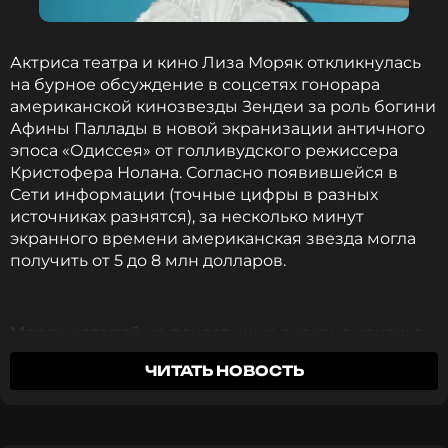
Актриса театра и кино Лиза Моряк откликнулась
на бурное обсуждение в соцсетях гонорара
американской кинозвезды Зендеи за роль богини
Афины Паллады в новой экранизации античного
эпоса «Одиссея» от голливудского режиссера
Кристофера Нолана. Согласно появившейся в
Сети информации (точные цифры в разных
источниках разнятся), за несколько минут
экранного времени американская звезда могла
получить от 5 до 8 млн долларов.
Моряк, которой не понаслышке знакома критика
недоброжелателей в адрес своей игры,
ЧИТАТЬ НОВОСТЬ
разместила в личном блоге новый ироничный
ролик. В нем 30-летняя артистка предстала в
белоснежном одеянии, созданном из подручных
материалов и напоминающем костюм экранной