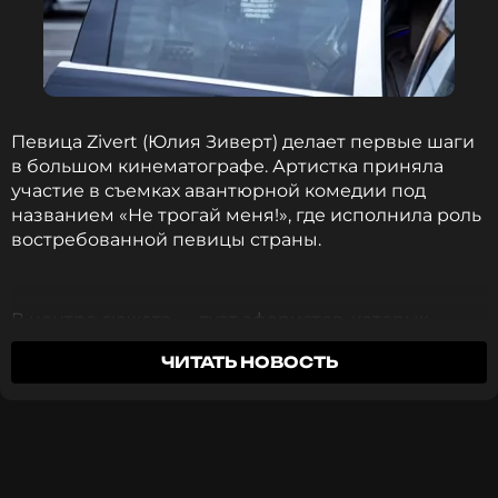
Певица Zivert (Юлия Зиверт) делает первые шаги
в большом кинематографе. Артистка приняла
участие в съемках авантюрной комедии под
названием «Не трогай меня!», где исполнила роль
востребованной певицы страны.
В центре сюжета — дуэт аферистов, которых
играют Виктор Хориняк и Валери Зойдова. Герои
ЧИТАТЬ НОВОСТЬ
специализируются на кражах у богатых и
знаменитых. По иронии судьбы их новой целью
становится героиня Zivert. Артистка призналась,
Instagram Лизы Моряк (запрещенная в России соцсеть;
что с удовольствием согласилась на предложение
принадлежит компании Meta, признанной
генерального продюсера картины.
экстремистской организацией и запрещенной в РФ)