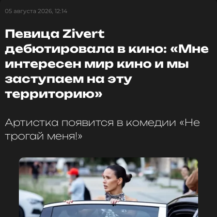
Афины. Публикацию знаменитость сопроводила
05 августа 2026, 12:14
такой подписью:
«Зачем Нолан заплатил Зендее
8 млн долларов, если есть Лиза Моряк с таким
Певица Zivert
же деревянным лицом?»
.
дебютировала в кино: «Мне
интересен мир кино и мы
заступаем на эту
территорию»
Артистка появится в комедии «Не
трогай меня!»