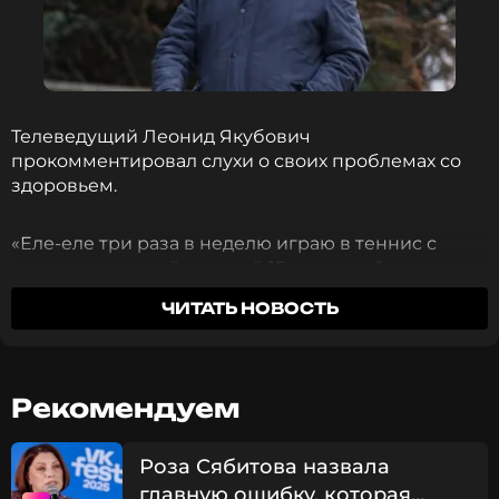
Телеведущий Леонид Якубович
прокомментировал слухи о своих проблемах со
здоровьем.
«Еле-еле три раза в неделю играю в теннис с
предварительной силовой 15-минутной
нагрузкой. Прямо на носилках приносят на корт! А
ЧИТАТЬ НОВОСТЬ
оттуда на полеты», — приводит слова Якубовича
NEWS.ru.
Ранее ССМИ сообщили, что у Якубовича
Рекомендуем
диагностировали сахарный диабет.
Роза Сябитова назвала
Леонид Якубович – бессменный ведущий
главную ошибку, которая