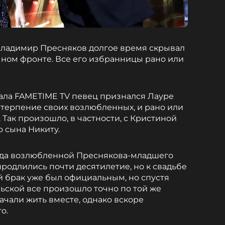
Владимир Пресняков долгое время скрывал
чном фронте. Все его избранницы рано или
ала FAMETIME TV певец признался Лауре
 терпение своих возлюбленных, и рано или
Так произошло, в частности, с Кристиной
о сына Никиту.
огда возлюбленной Преснякова-младшего
продлились почти десятилетие, но к свадьбе
й брак уже был официальным, но спустя
ольской все произошло точно по той же
ачали жить вместе, однако вскоре
о.