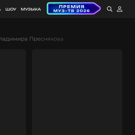
А
ШОУ
МУЗЫКА
 Владимира Преснякова