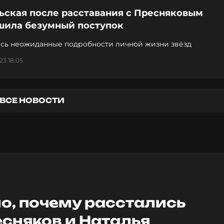
ьская после расставания с Пресняковым
шила безумный поступок
сь неожиданные подробности личной жизни звёзд
23 18:05
ВСЕ НОВОСТИ
о, почему расстались
сняков и Наталья