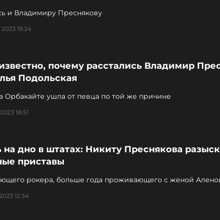
сь и Владимиру Преснякову
 2023 19:24
 известно, почему расстались Владимир Пре
алья Подольская
а Орбакайте ушла от певца по той же причине
2023 18:51
 на дно в штатах: Никиту Преснякова разыс
ные приставы
ающего рокера, больше года проживающего с женой Алено
й в США, на родине остались долги
2023 12:54