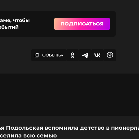
раме, чтобы
ПОДПИСАТЬСЯ
событий
ССЫЛКА
ья Подольская вспомнила детство в пионерл
еселила всю семью