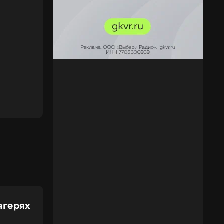
агерях