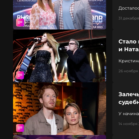
Достало
31 декабря
Стало
и Нат
Кристин
26 ноября 
Залечь
судеб
У начин
Красново
14 ноября 