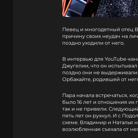
Певец и многодетный отец 
причину своих неудач на ли
поздно уходили от него.
В интервью для YouTube-кан
Джугелии, что он испытывал
поздно они не выдерживали. 
Орбакайте, родившей от нег
Пара начала встречаться, к
было 16 лет и отношения их 
так и не привели. Следующи
пять лет он рухнул. И с Под
схеме. Владимир и Наталья н
возлюбленная съехала от нег