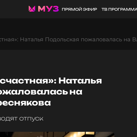
ПРЯМОЙ ЭФИР
ТВ ПРОГРАММ
стная»: Наталья Подольская пожаловалась на
есчастная»: Наталья
ожаловалась на
реснякова
одят отпуск