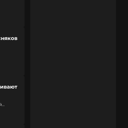
сняков
кивают
й