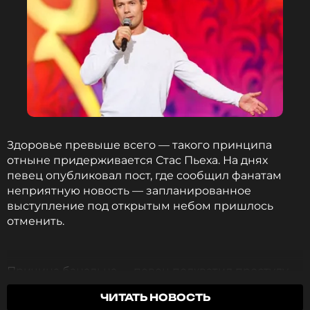
Здоровье превыше всего — такого принципа
отныне придерживается Стас Пьеха. На днях
певец опубликовал пост, где сообщил фанатам
неприятную новость — запланированное
выступление под открытым небом пришлось
отменить.
Причина банальна — певец подхватил простуду.
Вместо того чтобы рисковать и выступать
ЧИТАТЬ НОВОСТЬ
больным, артист поступил разумно — сходил к