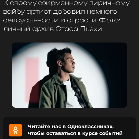
К своему фирменному лиричному
затяжным, и поклонники вскоре снова услышат
любимые хиты.
вайбу артист добавил немного
сексуальности и страсти. Фото:
Помощница 87-летней Эдиты Пьехи
личный архив Стаса Пьехи
прокомментировала сообщения о
возрастной деменции у певицы
1 год назад
Новость по теме >
ФОТО: ТАСС
Смотрите нас в Likee, чтобы
оставаться в курсе событий
ПОДПИСАТЬСЯ
Читайте нас в Одноклассниках,
чтобы оставаться в курсе событий