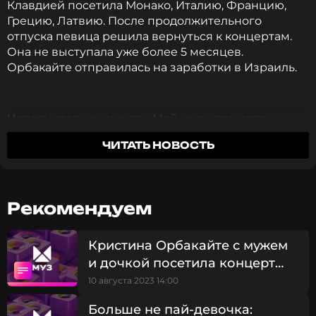
Клавдией посетила Монако, Италию, Францию,
Грецию, Латвию. После продолжительного
отпуска певица решила вернуться к концертам.
Она не выступала уже более 5 месяцев.
Орбакайте отправилась на заработки в Израиль.
Исполнительница хита «Мой мир» приняла
участие в двух больших концертах в качестве
ЧИТАТЬ НОВОСТЬ
специального гостя. Выступления прошли в
израильских городах Ноф-ха-Галиль и Нетания.
Известно, что стоимость билета начиналась от 50
(для местных жителей с пропиской) до 150
Рекомендуем
шекелей за VIP-места.
Кристина Орбакайте с мужем
Кристина Орбакайте на концерте
и дочкой посетила концерт
Эроса Рамаззотти в Монако
10 августа 2023 14:00
Орбакайте поделилась кадрами с выступлений в
личном блоге. 52-летняя звезда вышла на сцену в
Больше не пай-девочка:
дерзком мини, которое выгодно подчеркнуло ее