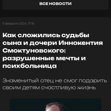
ВСЕ НОВОСТИ
Сам Филипп Киркоров
впервые
прокомментировал эти слухи
. Он заявил, что не
собирается отказываться от работы на
корпоративах.
11 февраля 2024, 17:16
Как сложились судьбы
ФОТО: ТАСС
сына и дочери Иннокентия
Смоктуновского:
разрушенные мечты и
Читайте нас в Одноклассниках,
психбольница
чтобы оставаться в курсе событий
ПОДПИСАТЬСЯ
Знаменитый отец не смог подарить
своим детям счастливую жизнь
ССЫЛКА