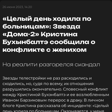
деятельности к стал переводить научно-
26 июня 2023, 14:20
фантастические произведения.
«Целый день ходила по
В программе «Эксклюзив» на Первом канале дочь
больницам»: Звезда
Филиппа Анастасия отметила, что самым
«Дома-2» Кристина
тяжелым для него в жизни стала его фамилия. Он
не хотел привлекать к себе внимание, и обходил
Бухынбалтэ сообщила о
светские мероприятия стороной. Книги были для
конфликте с женихом
сына Иннокентия Смоктуновского единственной
отрадой.
На реалити разгорелся скандал
Алкоголь и запрещенные препараты, лечение в
психиатрической клинике, проблемы с законом —
Звезды телестройки не раз расходились и
все это не способствовало улучшению качества
сходились, но, судя по всему, их отношения
жизни. Семью Филипп сохранить не смог.
разрушились окончательно. Словесный конфликт
между Кристиной Бухэнбалтэ и ее возлюбленным
«Брат боялся сравнения с отцом. Наверное,
Иваном Барзиковым перерос в драку. В личном
надо было от этого абстрагироваться,
блоге Кристина рассказала об инциденте: «Целый
и не думать, что подобное произойдет. Все
день ходила по больницам. Оказывается, у меня