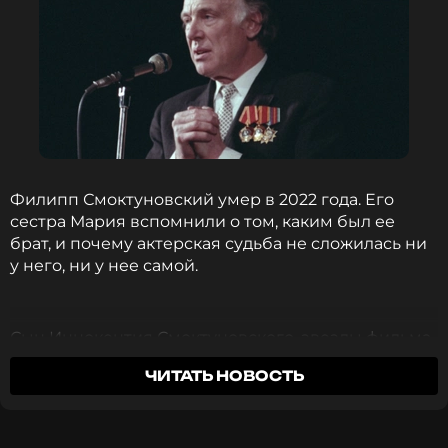
Филипп Смоктуновский умер в 2022 года. Его
сестра Мария вспомнили о том, каким был ее
брат, и почему актерская судьба не сложилась ни
у него, ни у нее самой.
Сын Иннокентия Смоктуновского, звезды фильма
«Берегись автомобиля», пошел по стопам
ЧИТАТЬ НОВОСТЬ
знаменитого отца и поступил в Щукинское
училище. Он даже сыграл пару ролей в кино,
однако затмить славу родителя не смог, поэтому
решил переключиться на другой вид