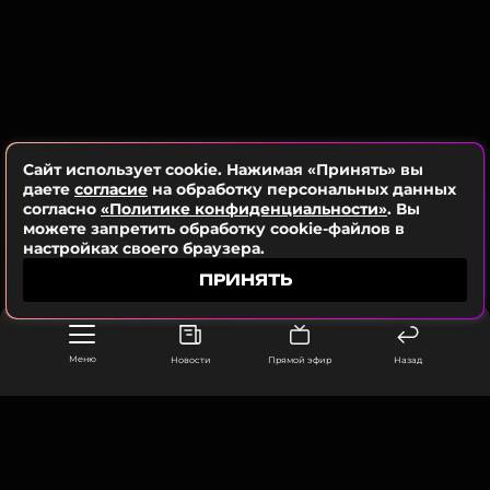
Фото: соцсети Кристины Бухынбалтэ
Читайте нас в ВКонтакте, чтобы
оставаться в курсе событий
ПОДПИСАТЬСЯ
Сайт использует cookie. Нажимая «Принять» вы
даете
согласие
на обработку персональных данных
согласно
«Политике конфиденциальности»
. Вы
можете запретить обработку cookie-файлов в
настройках своего браузера.
ССЫЛКА
ПРИНЯТЬ
Меню
Новости
Прямой эфир
Назад
Филипп и Мария Смоктуновские