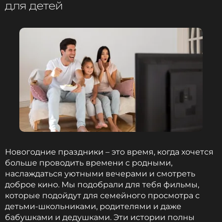
для детей
1 год назад
Новость по теме >
В декабре VK Музыка запустила специальную
функцию «Новый год» в разделе VK Микс, которая
предлагала пользователям
персонализированные рекомендации. Самым
популярным треком из этой подборки стала
песня ANNA ASTI «Звенит январская вьюга». Также
в числе лидеров оказались Андрей Губин с
композицией «Зима-холода», FEDUK — «Хлопья
летят наверх», Глюк’оZa — «Снег идет», VESNA305
— «Новая новогодняя» и Kamazz — «На белом
Новогодние праздники – это время, когда хочется
покрывале января».
больше проводить времени с родными,
наслаждаться уютными вечерами и смотреть
Кроме того, редакция VK Музыки подготовила
доброе кино. Мы подобрали для тебя фильмы,
тематические плейлисты, которые стали хитами
которые подойдут для семейного просмотра с
среди пользователей. Наибольшей
детьми-школьниками, родителями и даже
популярностью пользовались сборники «Новый
бабушками и дедушками. Эти истории полны