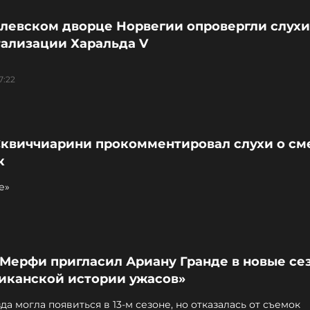
олевском дворце Норвегии опровергли слухи
тализации Харальда V
7:22
Сквиччиарини прокомментировал слухи о см
к
е»
 Мерфи пригласил Ариану Гранде в новые се
иканской истории ужасов»
да могла появиться в 13-м сезоне, но отказалась от съемок