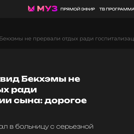
ПРЯМОЙ ЭФИР
ТВ ПРОГРАММ
Бекхэмы не прервали отдых ради госпитализац
эвид Бекхэмы не
ых ради
ии сына: дорогое
ал в больницу с серьезной