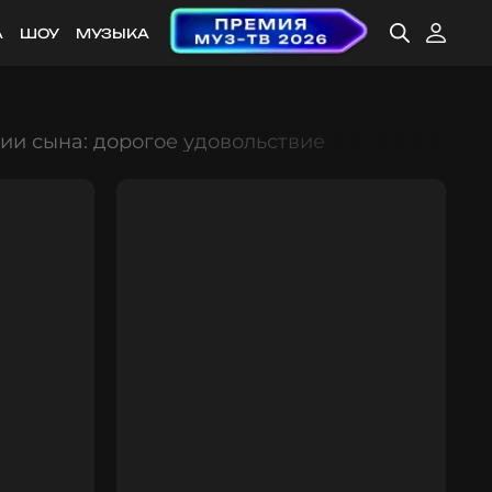
А
ШОУ
МУЗЫКА
ии сына: дорогое удовольствие