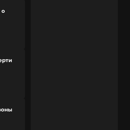
 о
ерти
зоны