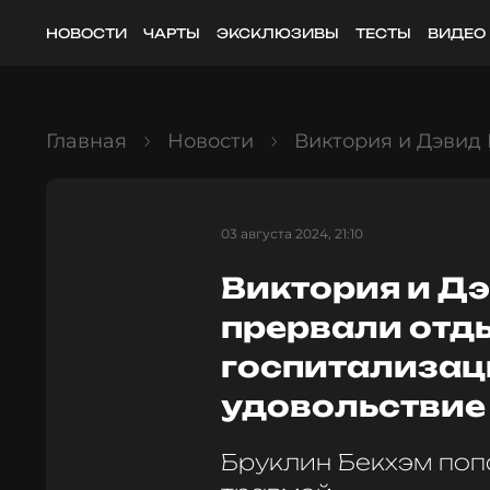
НОВОСТИ
ЧАРТЫ
ЭКСКЛЮЗИВЫ
ТЕСТЫ
ВИДЕО
Главная
Новости
Виктория и Дэвид 
03 августа 2024, 21:10
Виктория и Д
прервали отд
госпитализац
удовольствие
Бруклин Бекхэм поп