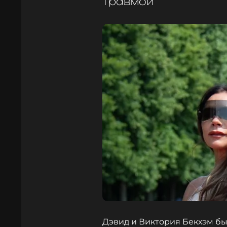
травмой
Дэвид и Виктория Бекхэм б