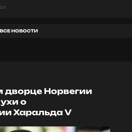
6:21
ВСЕ НОВОСТИ
м дворце Норвегии
ухи о
ии Харальда V