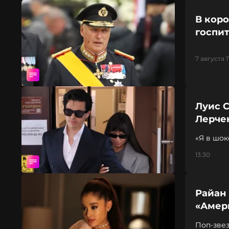
В кор
госпи
7 августа 1
Луис 
Лерче
«Я в шок
13:30
Райан
«Амер
Поп-звез