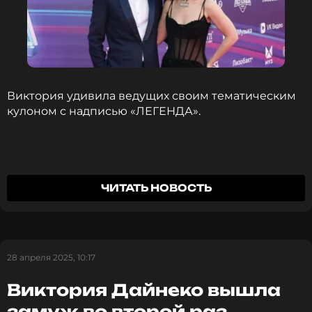
Читайте нас в МАКСе, чтобы
оставаться в курсе событий
ПОДПИСАТЬСЯ
Виктория удивила ведущих своим тематическим
кулоном с надписью «ЛЕГЕНДА».
ССЫЛКА
Я не знала, чем дополнить свой образ
ЧИТАТЬ НОВОСТЬ
и подумала, что «ЛЕГЕНДА» мне сегодня
подходит.
Виктория Дайнеко
28 апреля 2025, 10:17
Виктория Дайнеко вышла
замуж во второй раз