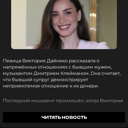
Певица Виктория Дайнеко рассказала о
напряжённых отношениях с бывшим мужем,
музыкантом Дмитрием Клейманом. Она считает,
что бывший супруг демонстрирует
неприемлемое отношение к их дочери.
Последний инцидент произошёл, когда Виктория
оставила 9-летнюю Лизу с отцом, а сама уехала на
концерт. Девочка заболела, а Дмитрий Клейман
ЧИТАТЬ НОВОСТЬ
вместо того, чтобы позаботиться о Лизе, написал
Виктории, что не возьмёт ребёнка с соплями