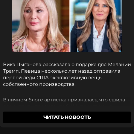
ПОДПИСАТЬСЯ
ССЫЛКА
Вика Цыганова рассказала о подарке для Мелании
Трамп. Певица несколько лет назад отправила
первой леди США эксклюзивную вещь
собственного производства.
В личном блоге артистка призналась, что сшила
для супруги президента США душегрею из
соболя.
«Я отправляла Мелании на выборы
ЧИТАТЬ НОВОСТЬ
свою душегрею из соболя, которую я сама
сшила и делала руками»
, — написала Цыганова.
По словам певицы, презент успешно доехал до