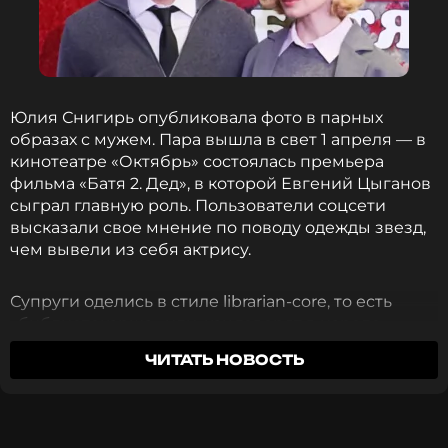
ФОТО: ТАСС
Читайте нас в Одноклассниках,
чтобы оставаться в курсе событий
Юлия Снигирь опубликовала фото в парных
образах с мужем. Пара вышла в свет 1 апреля — в
ПОДПИСАТЬСЯ
кинотеатре «Октябрь» состоялась премьера
фильма «Батя 2. Дед», в которой Евгений Цыганов
сыграл главную роль. Пользователи соцсети
высказали свое мнение по поводу одежды звезд,
чем вывели из себя актрису.
ССЫЛКА
Супруги оделись в стиле librarian-core, то есть
«библиотекарша» или, как говорят в народе,
«бабушка-стайл». Этот образ подразумевает
ЧИТАТЬ НОВОСТЬ
максимально комфортную ткань неброских
цветов и удобный крой, отсутствие подчеркнутой
сексуальности у женщин и брутальности у
мужчин.