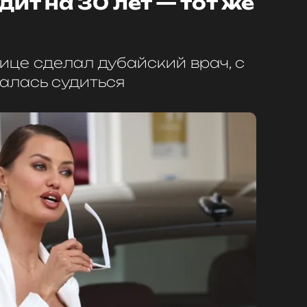
дит на 30 лет — тот же
ице сделал дубайский врач, с
алась судиться