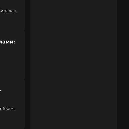
биралась
йами:
е
 объем