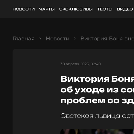
НОВОСТИ
ЧАРТЫ
ЭКСКЛЮЗИВЫ
ТЕСТЫ
ВИДЕО
Главная
Новости
Виктория Боня вне
30 апреля 2025, 02:40
Виктория Бон
об уходе из с
проблем со з
Светская львица ос