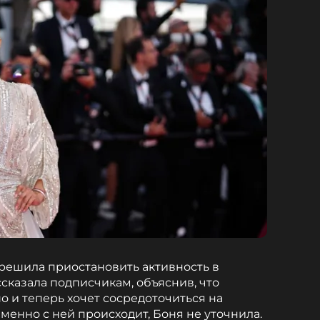
решила приостановить активность в
ссказала подписчикам, объяснив, что
о и теперь хочет сосредоточиться на
менно с ней происходит, Боня не уточнила.