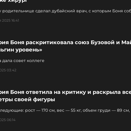
же хирург
 родительнице сделал дубайский врач, с которым Боня со
 2025 16:41
рия Боня раскритиковала союз Бузовой и Ма
льгин уровень»
 дала совет коллеге
025 03:42
ия Боня ответила на критику и раскрыла вс
етры своей фигуры
едующие: рост — 170 см, вес — 55 кг, объем груди — 89 см,
65 см и объем бедер — 95 см
025 06:14