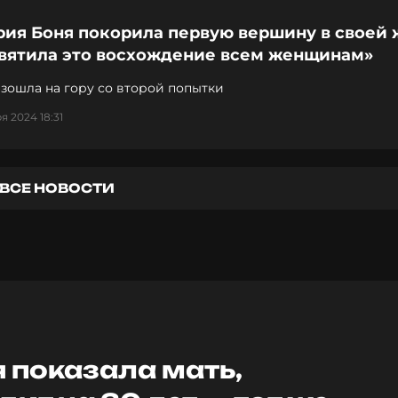
рия Боня покорила первую вершину в своей 
святила это восхождение всем женщинам»
зошла на гору со второй попытки
я 2024 18:31
ВСЕ НОВОСТИ
 показала мать,