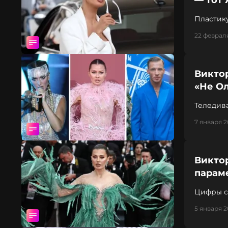
— тот 
Пластику
судиться
22 февраля
Викто
«Не О
Теледива
7 января 2
Виктор
парам
Цифры сл
талии — 
5 января 2