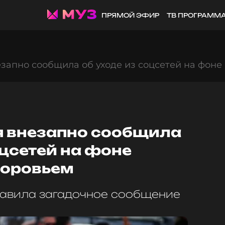
ПРЯМОЙ ЭФИР
ТВ ПРОГРАММ
запно сообщила об уходе из соцсетей на фоне
я внезапно сообщила
оцсетей на фоне
доровьем
тавила загадочное сообщение