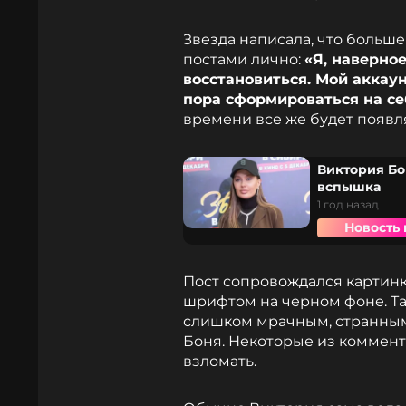
Звезда написала, что больше
постами лично:
«Я, наверно
восстановиться. Мой аккаун
пора сформироваться на се
времени все же будет появля
Виктория Бо
вспышка
1 год назад
Новость 
Пост сопровождался картинк
шрифтом на черном фоне. Та
слишком мрачным, странным 
Боня. Некоторые из коммент
взломать.