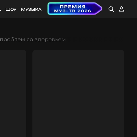
А
ШОУ
МУЗЫКА
 проблем со здоровьем