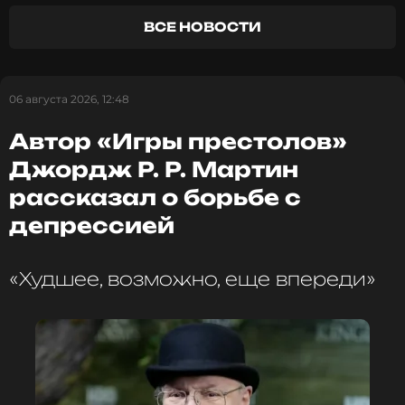
Музыкант, Певец, Продюсер, Автор
Жанры: Поп
ВСЕ НОВОСТИ
Биография, последние новости
и многое другое >
06 августа 2026, 12:48
Кроме этого, на Церемонии выступят молодые и
Автор «Игры престолов»
талантливые фрешмены, уже успевшие занять
лидирующие позиции в чартах и завоевать
Джордж Р. Р. Мартин
сердца зрителей.
рассказал о борьбе с
депрессией
Приоткрывая секреты, организаторы обещают,
что в этом году Премия пройдет с особым
размахом. Каждый номер артиста – это ювелирно
«Худшее, возможно, еще впереди»
выстроенная сюжетная линия, выраженная в
графике, фантастических декорациях, с
ультрасовременным шоу света и впечатляющими
режиссерскими решениями.
Премия МУЗ-ТВ 2024 – не просто церемония