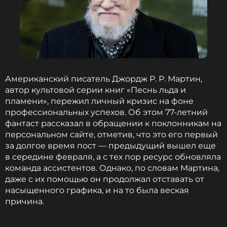
вручения наград. Это шоу мирового уровня с
уникальными номерами и целыми театральными
постановками с тщательно продуманным
воплощением художественно-эстетического
замысла и феерическими выходами артистов,
которое однозначно войдёт в историю шоу-
бизнеса.
Американский писатель Джордж Р. Р. Мартин,
автор культовой серии книг «Песнь льда и
Имена номинантов Премии МУЗ-ТВ 2024 станут
пламени», пережил личный кризис на фоне
известны 23 апреля на Гала-ужине, тогда же будет
профессиональных успехов. Об этом 77-летний
дан старт зрительскому голосованию. Церемония
фантаст рассказал в обращении к поклонникам на
вручения Премии состоится 14 июня в СК «ЦСКА
персональном сайте, отметив, что это его первый
Арена».
за долгое время пост — предыдущий вышел еще
в середине февраля, а с тех пор ресурс обновляла
команда ассистентов. Однако, по словам Мартина,
«Битва поколений»: пятый сезон
даже с их помощью он продолжал отставать от
стартует в сентябре на МУЗ-ТВ
насыщенного графика, и на то была веская
5 дней назад
причина.
Новость по теме >