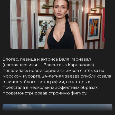
Писатель пообещал поклонникам «наверстать
упущенное» и чаще выходить на связь, даже если
его сообщения будут «короткими и
скомканными». Сейчас он продолжает работать
над книгой «Ветра зимы», написание которой
длится уже более десяти лет. Сам Мартин то и
дело отвечает на вопросы о том, сможет ли
завершить шестой роман из цикла, по которому
Блогер, певица и актриса Валя Карнавал
был снят популярный сериал «Игра престолов».
(настоящее имя — Валентина Карнаухова)
поделилась новой серией снимков с отдыха на
морском курорте. 24-летняя звезда опубликовала
Отдельно автор отметил недавний успех нового
в личном блоге фотографии, на которых
многосерийного проекта «Рыцарь Семи
предстала в нескольких эффектных образах,
Королевств», основанного на его одноименном
продемонстрировав стройную фигуру.
цикле повестей.
«Об одном важном событии вы,
возможно, уже знаете. Объявлены финалисты
премии "Эмми" за 2026 год, и сериал "Рыцарь
Семи Королевств" получил девять номинаций