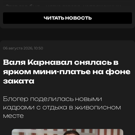
«Этот год был… мягко говоря, напряженным.
Смотрите нас в Likee, чтобы
Столько всего произошло, что я просто не
оставаться в курсе событий
ЧИТАТЬ НОВОСТЬ
успевал за событиями»
, —
говорится
в
сообщении. Мартин уточнил, что за последнее
ПОДПИСАТЬСЯ
время случались и «хорошие, волнующие»
моменты, и настоящие «кошмары», которые
привели к психическому расстройству.
06 августа 2026, 10:50
ССЫЛКА
Валя Карнавал снялась в
Я потерял друзей. Боролся с грустью и
ярком мини-платье на фоне
депрессией. Худшее, возможно, еще
заката
впереди. В сентябре мне исполнилось
семьдесят семь, и, скажу я вам, стареть
совсем не весело. Но были и прекрасные
Блогер поделилась новыми
моменты. Полагаю, такова жизнь. Конечно, я
кадрами с отдыха в живописном
это знал. Если вы читали мои истории, то
месте
знаете об этом.
Джордж Р. Р. Мартин