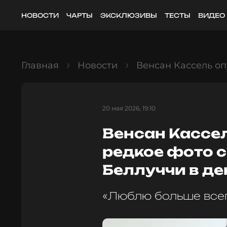
НОВОСТИ
ЧАРТЫ
ЭКСКЛЮЗИВЫ
ТЕСТЫ
ВИДЕО
Главная
Новости
Венсан Кассель оп
20 мая 2026, 19:10
Венсан Кассе
редкое фото с
Беллуччи в ден
«Люблю больше всег