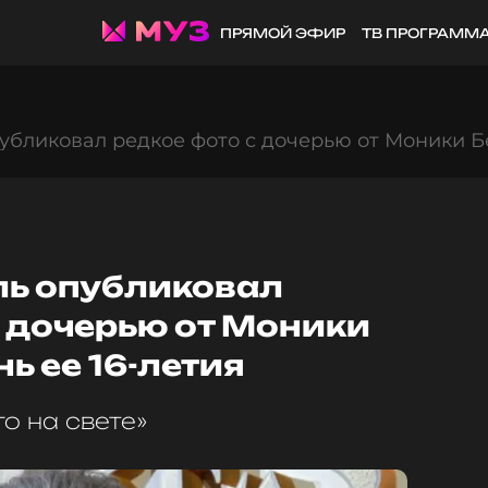
ПРЯМОЙ ЭФИР
ТВ ПРОГРАММ
убликовал редкое фото с дочерью от Моники Бе
ль опубликовал
 дочерью от Моники
ь ее 16-летия
о на свете»