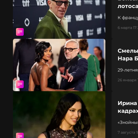
лотос
К франц
Фила и 
6 марта 17
Смелые
Нара 
29-летня
26 января 
Ирина
кадра
«Знойны
7 августа 1