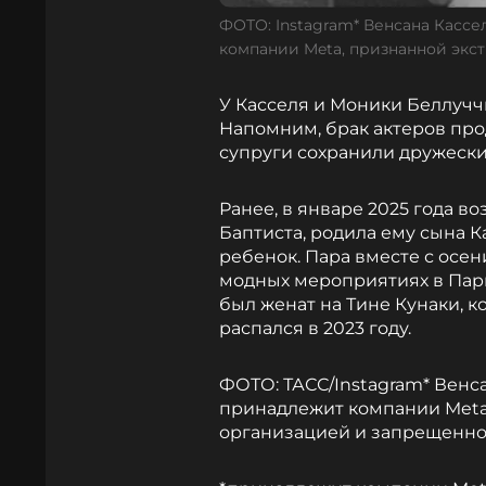
ФОТО: Instagram* Венсана Кассе
компании Meta, признанной экс
У Касселя и Моники Беллуччи 
Напомним, брак актеров прод
супруги сохранили дружеск
Ранее, в январе 2025 года в
Баптиста, родила ему сына К
ребенок. Пара вместе с осен
модных мероприятиях в Пари
был женат на Тине Кунаки, к
распался в 2023 году.
ФОТО: ТАСС/Instagram* Венса
принадлежит компании Meta
организацией и запрещенно