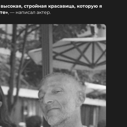
, высокая, стройная красавица, которую я
те»
, — написал актер.