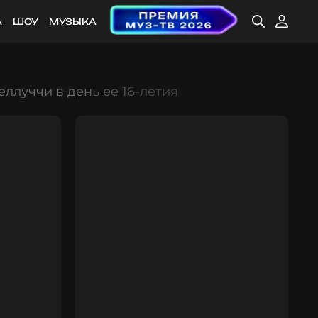
А
ШОУ
МУЗЫКА
ллуччи в день ее 16-летия