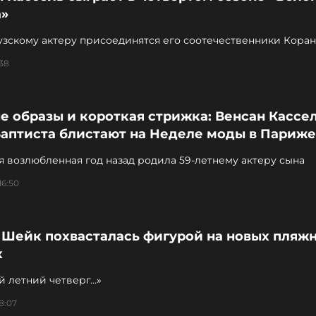
а»
узскому актеру присоединятся его соотечественники Кора
Надя Терешкевич
:38
 образы и короткая стрижка: Венсан Кассел
Баптиста блистают на Неделе моды в Париже
я возлюбленная год назад родила 59-летнему актеру сына
16:50
 Шейк похвасталась фигурой на новых пляж
х
й летний четверг…»
8:07