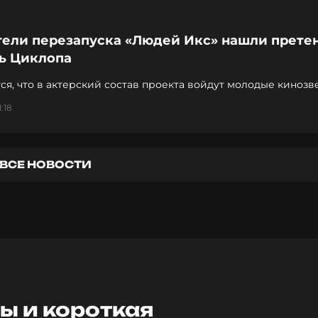
тели перезапуска «Людей Икс» нашли прете
ль Циклопа
Ожидается, что в актерский состав проекта войдут молодые ки
1:18
ВСЕ НОВОСТИ
ы и короткая