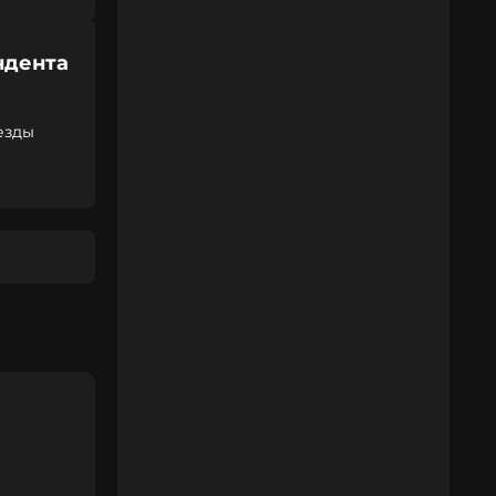
ндента
нозвезды