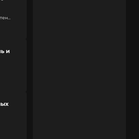
нтен
ь и
ных