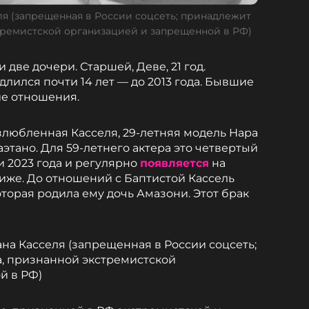
ля (запрещенная в России соцсеть; принадлежит
тремистской организацией и запрещенной в РФ)
две дочери. Старшей, Деве, 21 год.
лился почти 14 лет — до 2013 года. Бывшие
ие отношения.
озлюбленная Касселя, 29-летняя модель Нара
аэтано. Для 59-летнего актера это четвертый
и 2023 года и регулярно
появляется
на
же. До отношений с Баптистой Кассель
оторая родила ему дочь Амазони. Этот брак
на Касселя (запрещенная в России соцсеть;
, признанной экстремистской
й в РФ)