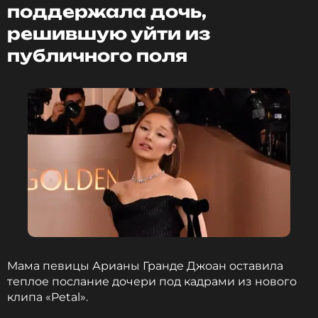
поддержала дочь,
отношениях.
решившую уйти из
Эми Шумер опубликовала фотографию, на
публичного поля
которой девушки стоят на фоне побережья.
Мама певицы Арианы Гранде Джоан оставила
ФОТО: Instagram* Эми Шумер (запрещенная в России
теплое послание дочери под кадрами из нового
соцсеть; принадлежит компании Meta, признанной
клипа «Petal».
экстремистской организацией и запрещенной в РФ)