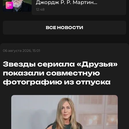
Джордж Р. Р. Мартин
рассказал о борьбе с
12:48
депрессией
ВСЕ НОВОСТИ
06 августа 2026, 15:01
Звезды сериала «Друзья»
показали совместную
фотографию из отпуска