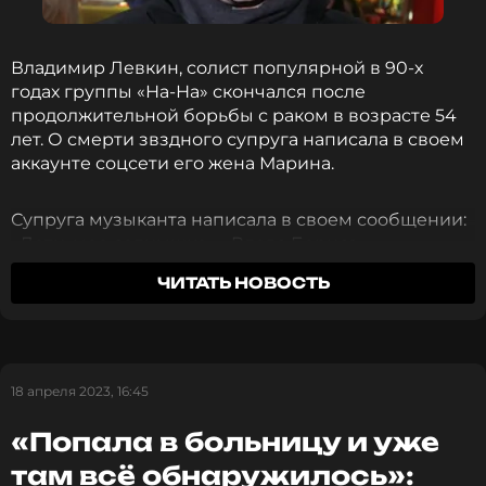
ССЫЛКА
Владимир Левкин, солист популярной в 90-х
годах группы «На-На» скончался после
продолжительной борьбы с раком в возрасте 54
лет. О смерти звздного супруга написала в своем
аккаунте соцсети его жена Марина.
Супруга музыканта написала в своем сообщении:
«Лети, мое солнышко…» Вдова Бориса
Грачевского, создателя киножурнала «Ералаш»
ЧИТАТЬ НОВОСТЬ
одной из первых высказала соболезнование
вдове: «Вова, покойся с миром… Маруся, я всегда
рядом, и мои двери открыты. Крепись и держись
пожалуйста».
18 апреля 2023, 16:45
15 ноября музыканта срочно доставили в
«Попала в больницу и уже
больницу из-за подозрений на пневмонию.
Однако уже на следующий день его перевели в
там всё обнаружилось»: