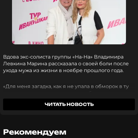
Вдова экс-солиста группы «На-На» Владимира
Левкина Марина рассказала о своей боли после
ухода мужа из жизни в ноябре прошлого года.
«Для меня загадка, как я не упала в обморок в ту
же секунду, когда узнала, что его больше нет…
Откуда-то берется внутренняя сила, чтобы не
ЧИТАТЬ НОВОСТЬ
сойти с ума», — поделилась Марина в интервью
NEWS.ru
.
По её словам, дочь Ника помогла ей найти в себе
Рекомендуем
силы жить дальше: «Дочь вдруг спросила: «А