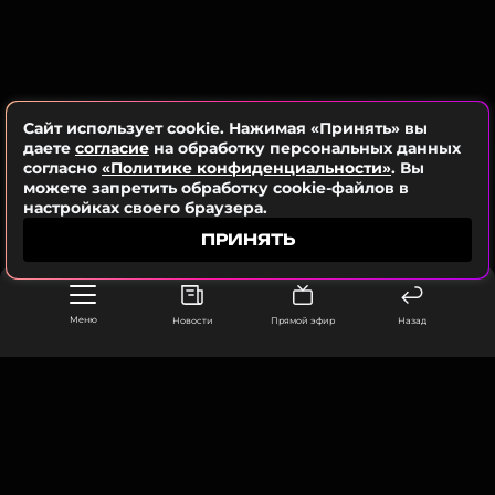
прыгнул с парашютом! Эмоции до сих пор
смешанные. Пока летишь на самолете вверх —
вообще не страшно. Самое страшное, как
оказалось, видеть, как люди один за другим
выпрыгивают из самолета»
, — поделился певец.
Сайт использует cookie. Нажимая «Принять» вы
даете
согласие
на обработку персональных данных
согласно
«Политике конфиденциальности»
. Вы
можете запретить обработку cookie-файлов в
настройках своего браузера.
ПРИНЯТЬ
Меню
Новости
Прямой эфир
Назад
ООО «Муз ТВ Операционная компания» ИНН 7703679460
105066, город Москва,