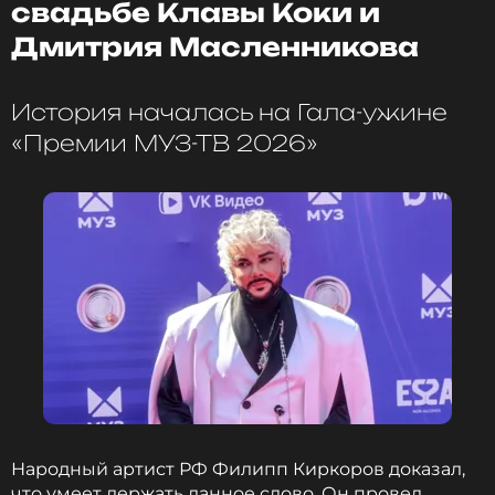
свадьбе Клавы Коки и
его похорон. Впоследствии Калачева
подтвердила, что ее отношения с семьей Пьера
Дмитрия Масленникова
наладились.
История началась на Гала-ужине
ФОТО: Сергей Виноградов/ТАСС
«Премии МУЗ-ТВ 2026»
Читайте нас в МАКСе, чтобы
оставаться в курсе событий
ПОДПИСАТЬСЯ
ССЫЛКА
Народный артист РФ Филипп Киркоров доказал,
что умеет держать данное слово. Он провел