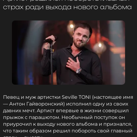
судьбоносным. Дмитрий Масленников рассказал,
страх ради выхода нового альбома
что именно под эту песню пять лет назад, в один
из мартовских вечеров, он осознал, что Клава — та
самая женщина, с которой он хочет связать свою
жизнь.
Филипп Киркоров
Музыкант, Певец, Продюсер, Автор
Жанры: Поп
Биография, последние новости
и многое другое >
Как
отметил
Масленников, исполнение
Певец и муж артистки Seville TONI (настоящее имя
композиции вживую Киркоровым под
— Антон Гайворонский) исполнил одну из своих
искусственным снегом стало моментом, который
давних мечт. Артист впервые в жизни совершил
молодожены запомнят на всю жизнь как
прыжок с парашютом. Необычный поступок он
официальный день рождения семьи.
приурочил к выходу нового альбома и признался,
что таким образом решил побороть свой главный