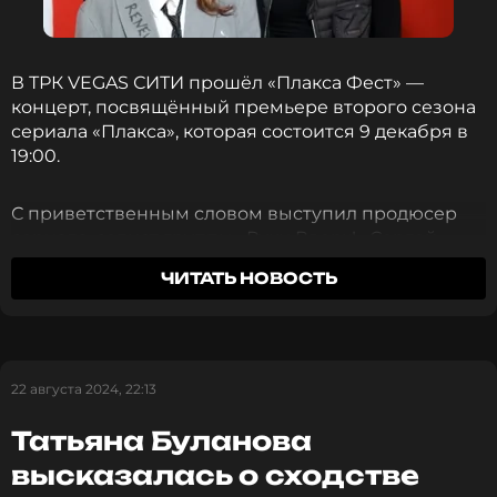
В ТРК VEGAS СИТИ прошёл «Плакса Фест» —
концерт, посвящённый премьере второго сезона
сериала «Плакса», которая состоится 9 декабря в
19:00.
С приветственным словом выступил продюсер
сериала, солист группы «Руки Вверх!» Сергей
Жуков, который поделился, что для нового сезона
ЧИТАТЬ НОВОСТЬ
написано в два раза больше композиций. Релиз
альбома «Плакса 2», куда вошло пятнадцать
треков, запланирован на 6 декабря. На
четырнадцать песен сняты видеоклипы, первые
из которых уже попали в ротацию на музыкальных
22 августа 2024, 22:13
каналах.
Татьяна Буланова
«"Плакса" стала культовым проектов среди
высказалась о сходстве
подростков, потому что музыка — неотъемлемая