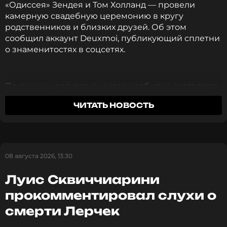
«Одиссея» Зендея и Том Холланд — провели
камерную свадебную церемонию в кругу
родственников и близких друзей. Об этом
сообщил аккаунт Deuxmoi, публикующий сплетни
о знаменитостях в соцсетях.
По данным ресурса, знаковое событие состоялось
4 августа в роскошном загородном отеле
ЧИТАТЬ НОВОСТЬ
Beaverbrook Hotel в графстве Суррей
(Великобритания). Поместье расположено
неподалеку от родного города Холланда,
Кингстона-на-Темзе, на юго-западе Лондона.
Свадьба прошла вскоре после церемонии
08 августа 2026, 13:30
бракосочетания, о которой стало известно в
начале этого года.
Луис Сквиччиарини
прокомментировал слухи о
В беседе с изданием
People
осведомленный
смерти Лерчек
источник рассказал, что вся свадьба была
выдержана в «очень естественном, живом ключе».