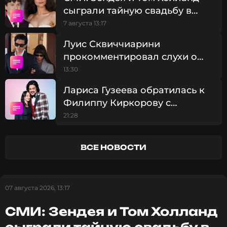
сыграли тайную свадьбу в
ССЫЛКА
Великобритании
7 августа 13:17
Луис Сквиччиарини
прокомментировал слухи о
смерти Лерчек
13:30
Лариса Гузеева обратилась к
Филиппу Киркорову с
просьбой о помощи
21:28
ВСЕ НОВОСТИ
07 августа 2026, 13:17
СМИ: Зендея и Том Холланд