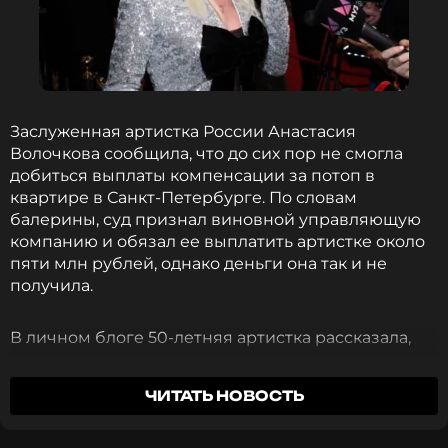
Августовское выравнивание относится к
большому параду, так как в нем участвуют шесть
планет.
Когда жители России смогут
увидеть явление
Заслуженная артистка России Анастасия
Волочкова сообщила, что до сих пор не смогла
Главная дата для наблюдения — ночь с 12 на 13
добиться выплаты компенсации за потоп в
августа 2026 года. Однако «парад» — это не
квартире в Санкт-Петербурге. По словам
мгновенное событие, а процесс. Наблюдать
балерины, суд признал виновной управляющую
выравнивание можно будет также 11, 13 или 14
компанию и обязал ее выплатить артистке около
августа — расположение планет изменится
пяти млн рублей, однако деньги она так и не
незначительно, и шоу всё еще будет впечатлять.
получила.
Для жителей Северного полушария
В личном блоге 50-летняя артистка рассказала,
рекомендуется наблюдать явление примерно за
что исполнительное производство оказалось
30-60 минут до рассвета. В разных городах России
приостановлено, а представители управляющей
оптимальное время для наблюдения будет
ЧИТАТЬ НОВОСТЬ
компании, по ее словам, скрываются.
различаться. Например, в Москве лучше всего
смотреть на небо примерно с 04:12 до 04:21, в