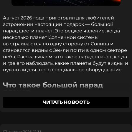
Август 2026 года приготовил для любителей
Читайте нас в МАКСе, чтобы
астрономии настоящий подарок — большой
оставаться в курсе событий
парад шести планет. Это редкое явление, когда
несколько планет Солнечной системы
ПОДПИСАТЬСЯ
выстраиваются по одну сторону от Солнца и
становятся видны с Земли почти в одном секторе
неба. Рассказываем, что такое парад планет, когда
и где его наблюдать, какие планеты будут видны и
ССЫЛКА
нужно ли для этого специальное оборудование.
Что такое большой парад
планет
ЧИТАТЬ НОВОСТЬ
Парад планет — это астрономическое явление,
при котором несколько планет Солнечной
системы оказываются по одну сторону от Солнца
и выстраиваются в видимый ряд при наблюдении
с Земли. В научной среде это событие называют
07 августа 2026, 12:33