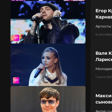
Егор К
Карна
Артисты 
6 сентября
Валя К
Ларисе
Молодая 
1 июля 202
Макси
сынов
Актер с