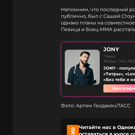
Напомним, что последний ро
публично, был с Сашей Стоу
однако планы на совместное
Певица и боец ММА расстал
JONY
Певец
Жанры: Поп, R&B
JONY - попул
«Титры», «Lov
«Без тебя я н
Биографи
Фото: Артем Геодакян/ТАСС
Читайте нас в Однок
оставаться в курсе 