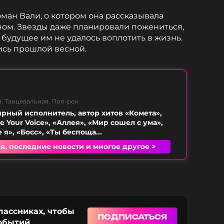
ман Вали, о котором она рассказывала
ном. Звезды даже планировали пожениться,
 будущее им не удалось воплотить в жизнь.
ись прошлой весной.
, Танцевальная, Поп-рок
ярный исполнитель, автор хитов «Комета»,
e Your Voice», «Аллея», «Мир сошел с ума»,
е я», «Босс», «Ты беспоща...
я, последние новости и многое другое >
лассниках, чтобы
ПОДПИСАТЬСЯ
событий