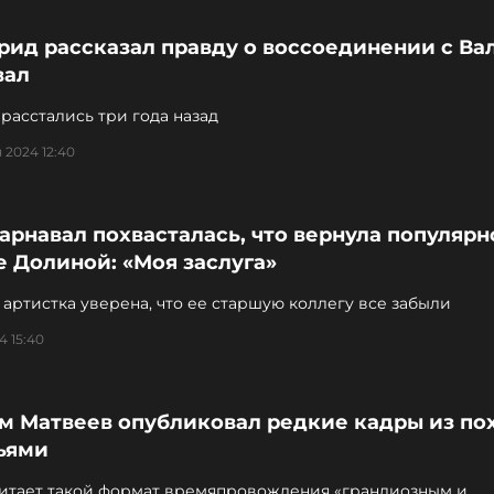
рид рассказал правду о воссоединении с Ва
вал
расстались три года назад
 2024 12:40
арнавал похвасталась, что вернула популярн
 Долиной: «Моя заслуга»
артистка уверена, что ее старшую коллегу все забыли
4 15:40
м Матвеев опубликовал редкие кадры из по
ьями
читает такой формат времяпровождения «грандиозным и