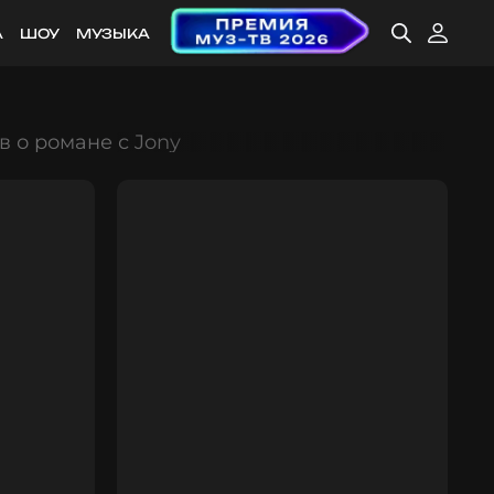
А
ШОУ
МУЗЫКА
 о романе с Jony