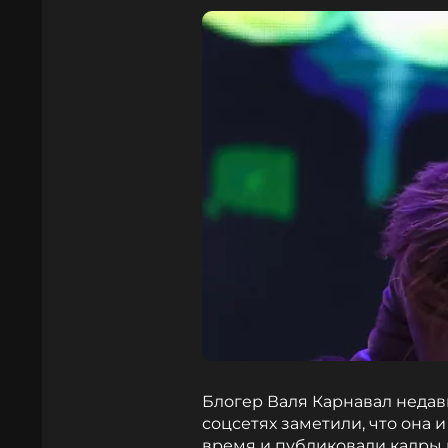
Блогер Валя Карнавал недав
соцсетях заметили, что она и
время и публиковали кадры в