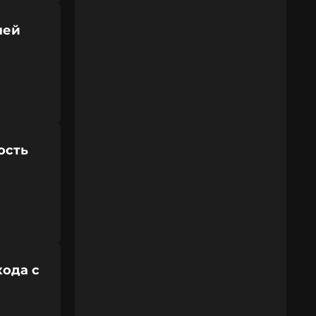
лей
ость
хода с