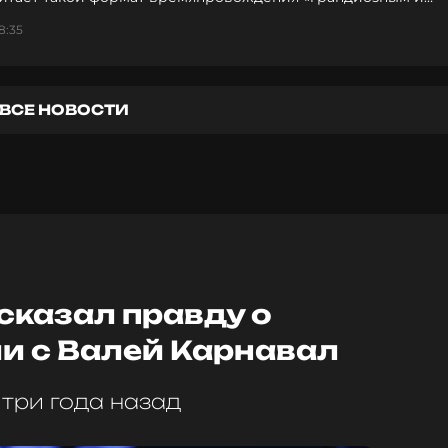
имым» опытом
8:35
ВСЕ НОВОСТИ
сказал правду о
и с Валей Карнавал
три года назад