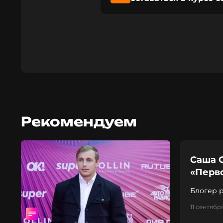
Рекомендуем
Саша С
«Перв
Блогер 
11 сентябр