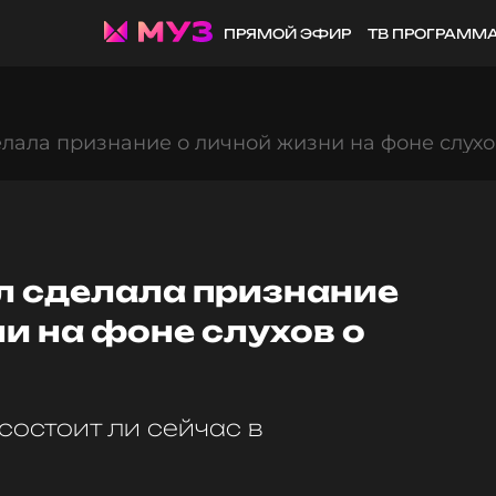
ПРЯМОЙ ЭФИР
ТВ ПРОГРАММ
лала признание о личной жизни на фоне слухов
л сделала признание
и на фоне слухов о
состоит ли сейчас в