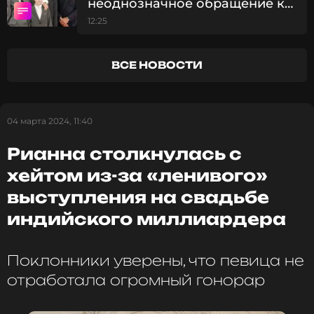
неоднозначное обращение к
младшей дочери
12:25
ВСЕ НОВОСТИ
ССЫЛКА
04 марта 2024, 11:40
Рианна столкнулась с
хейтом из-за «ленивого»
выступления на свадьбе
индийского миллиардера
Поклонники уверены, что певица не
отработала огромный гонорар