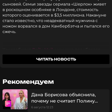
сыновей. Семья звезды сериала «Шерлок» живет
в роскошном особняке в Лондоне, стоимость
которого оценивается в $3,5 миллиона. Накануне
стало известно, что неадекватный мужчина с
ножом ворвался в дом Камбербэтча и пытался его
сжечь.
Как сообщает
Daily Mail
, мужчина перебрался
через забор особняка, сломал домофон, вырвал
ЧИТАТЬ НОВОСТЬ
несколько растений в саду и стал выкрикивать
угрозы в адрес семьи британского актера: «Я
знаю, что вы переехали сюда! Выходите! Ваш дом
сгорит дотла!». Непрошенным гостем оказался 35-
Рекомендуем
летний бывший шеф-повар пятизвездочного
отеля «Beaumont» Джек Бисселл. Бенедикт и его
семья были дома в момент нападения. Они
Дана Борисова объяснила,
вызвали полицию, но преступнику удалось
почему не считает Полину
скрыться. Тем не менее, правоохранители
лучшей дочерью
6 августа 12:23
вычислили Бисселла по ДНК-тесту – он плюнул на