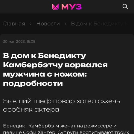
Главная
Новости
В дом к Бенедикту Ка
30 мая 2023, 15:05
В дом к Бенедикту
Камбербэтчу ворвался
мужчина с ножом:
подробности
Бывший шеф-повар хотел сжечь
особняк актера
Бенедикт Камбербэтч женат на режиссере и
певице Софи Хантер. Супруги воспитывают троих