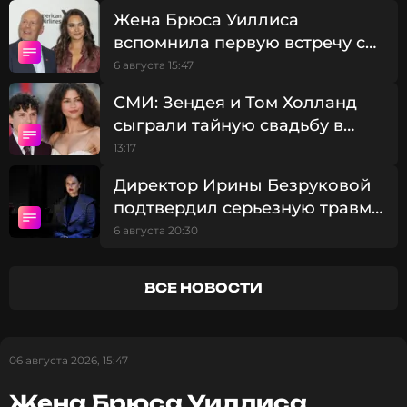
домофон. Повара арестовали, никто из семьи
Жена Брюса Уиллиса
кинозвезды не пострадал.
вспомнила первую встречу с
актером
6 августа 15:47
Фото: социальные сети
СМИ: Зендея и Том Холланд
сыграли тайную свадьбу в
Читайте нас в Телеграме, чтобы
Великобритании
13:17
оставаться в курсе событий
Директор Ирины Безруковой
подтвердил серьезную травму
ПОДПИСАТЬСЯ
актрисы
6 августа 20:30
ВСЕ НОВОСТИ
ССЫЛКА
06 августа 2026, 15:47
Жена Брюса Уиллиса