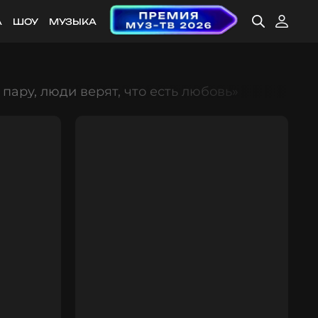
А
ШОУ
МУЗЫКА
пару, люди верят, что есть любовь»