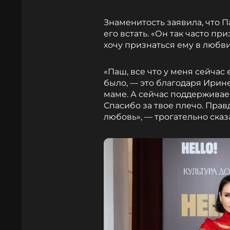
Знаменитость заявила, что П
его встать. «Он так часто пр
хочу признаться ему в любви
«Паш, все что у меня сейчас е
было, — это благодаря Ирин
маме. А сейчас поддерживаеш
Спасибо за твое плечо. Правд
любовь», — трогательно сказ