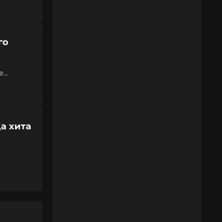
го
е
да хита