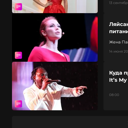
13 сентябр
Ляйса
питани
Жена Пав
испорти
14 июня 20
Куда п
It’s My
08:00