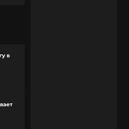
гу в
ивает