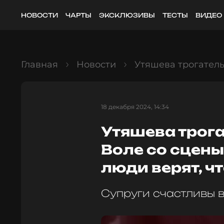
НОВОСТИ
ЧАРТЫ
ЭКСКЛЮЗИВЫ
ТЕСТЫ
ВИДЕО
Главная
Новости
Утяшева трогательн
18 декабря 2024, 14:34
Утяшева трога
Воле со сцены
люди верят, ч
Супруги счастливы в