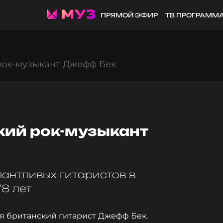
ПРЯМОЙ ЭФИР
ТВ ПРОГРАММ
рок-музыкант Джефф Бек
кий рок-музыкант
лантливых гитаристов в
8 лет
ся британский гитарист Джефф Бек.