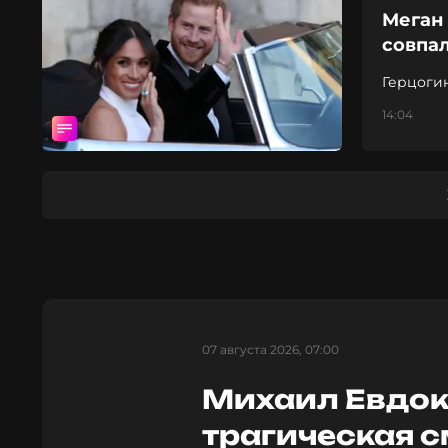
Меган 
совпа
Герцоги
14:04
07 августа 2026, 07:00
Михаил Евдок
трагическая 