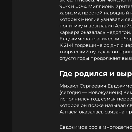
90-х и 00-х. Миллионы зрит
харизму, простой народный 
которых многие узнавали се
политику и возглавил Алтайс
карьера оказалась недолгой.
Евдокимова трагически оборв
К 21-й годовщине со дня сме
творческий путь, как он при
спустя годы продолжает выз
Где родился и вы
Михаил Сергеевич Евдокимов
(сегодня — Новокузнецк) Ке
исполнился год, семья перее
которое он позже называл с
Алтаем оказалась связана п
Евдокимов рос в многодетно