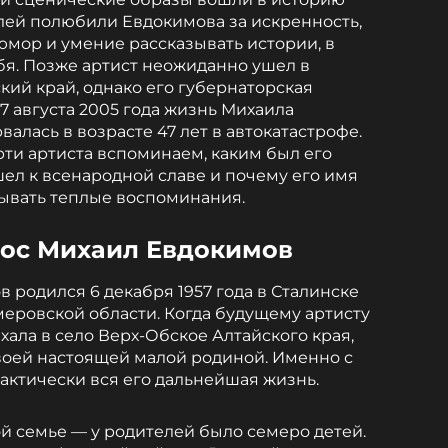
елей полюбили Евдокимова за искренность,
юмор и умение рассказывать истории, в
бя. Позже артист неожиданно ушел в
кий край, однако его губернаторская
 7 августа 2005 года жизнь Михаила
алась в возрасте 47 лет в автокатастрофе.
рти артиста вспоминаем, каким был его
шел к всенародной славе и почему его имя
ывать теплые воспоминания.
рос Михаил Евдокимов
 родился 6 декабря 1957 года в Сталинске
меровской области. Когда будущему артисту
хала в село Верх-Обское Алтайского края,
воей настоящей малой родиной. Именно с
рактически вся его дальнейшая жизнь.
й семье — у родителей было семеро детей.