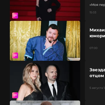
«Моя пер
15:03
Михаил
юмори
07:00
Звезда
отцом
5 августа 1