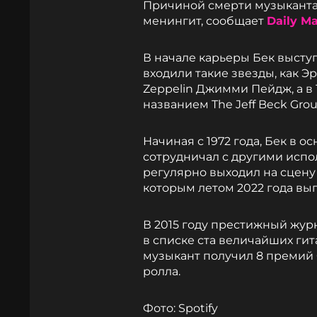
Причиной смерти музыканта
менингит, сообщает
Daily Ma
В начале карьеры Бек выступа
входили такие звезды, как Э
Zeppelin Джимми Пейдж, а в 
названием The Jeff Beck Grou
Начиная с 1972 года, Бек в о
сотрудничал с другими испол
регулярно выходил на сцену
которым летом 2022 года вып
В 2015 году престижный журн
в списке ста величайших гит
музыкант получил 8 премий 
ролла.
Фото: Spotify