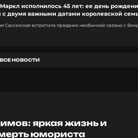
Маркл исполнилось 45 лет: ее день рожден
л с двумя важными датами королевской сем
ня Сассекская встретила праздник необычной связью с Вин
ВСЕ НОВОСТИ
имов: яркая жизнь и
смерть юмориста