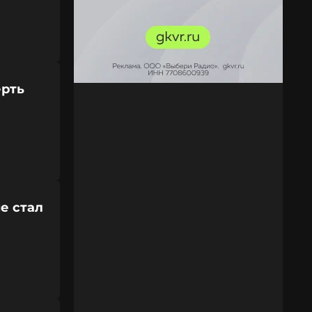
ерть
е стал