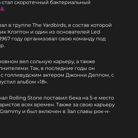
 стал скоротечный бактериальный
il
.
л в группе The Yardbirds, в состав которой
рик Клэптон и один из основателей Led
1967 году организовал свою команду под
p.
сновном вел сольную карьеру, а также
нителями. Так, в последние годы он
 с голливудским актером Джонни Деппом, с
устил альбом «18».
ал Rolling Stone поставил Бека на 5-е место
аристов всех времен. Также за свою карьеру
Grammy и был включен в Зал славы рок-н-