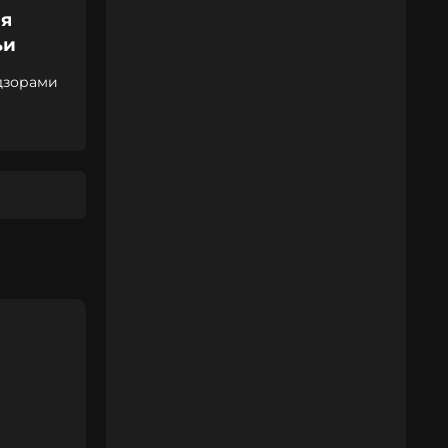
ия
ьи
дзорами