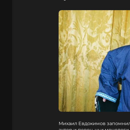
Михаил Евдокимов запомнил
актер и певец, чьи монолог