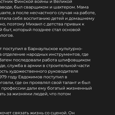
астник Финской войны и Великой
заводе, был сварщиком и шахтером. Мама
ахте, а после несчастного случая на работе,
святила себя воспитанию детей и домашнему
но, поэтому Михаил с детства привык к
й быт, который позднее стал основой
логов.
 поступил в Барнаульское культурно-
 отделение народных инструментов, где
. Затем последовали работа шлифовщиком
де, служба в армии в строительной части
ость художественного руководителя
1979 году Евдокимов поступил в
овли, где он проявлял свой талант и был
и профессии дали ему богатый жизненный
ть за жизнями людей, что потом
.
хочет связать жизнь со сценой. Он