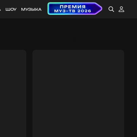
А
ШОУ
МУЗЫКА