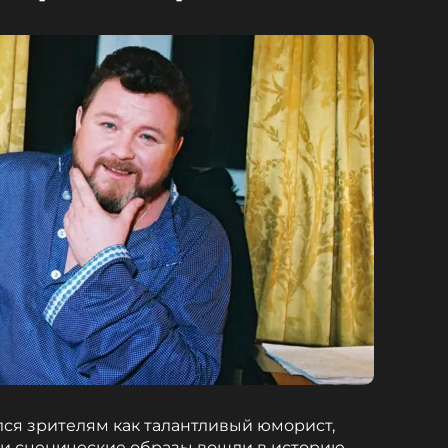
ся зрителям как талантливый юморист,
и и сценические образы вошли в историю