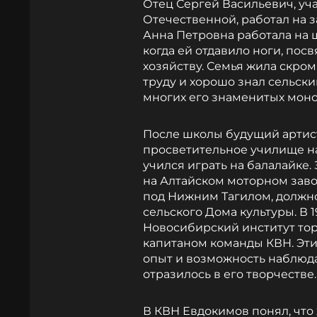
Отец Сергей Васильевич, уч
Отечественной, работал на 
Анна Петровна работала на ш
когда ей отдавило ноги, по
хозяйству. Семья жила скром
труду и хорошо знал сельски
многих его знаменитых моно
После школы будущий артист
просветительное училище на
учился играть на балалайке
на Алтайском моторном заво
под Нижним Тагилом, должн
сельского Дома культуры. В 
Новосибирский институт торг
капитаном команды КВН. Эт
опыт и возможность наблюда
отразилось в его творчестве
В КВН Евдокимов понял, что 