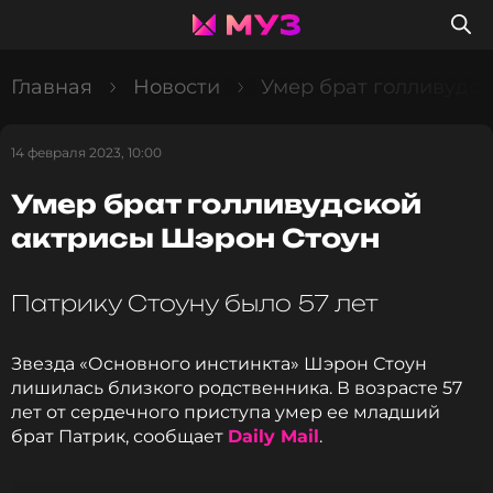
Главная
Новости
Умер брат голливудс
14 февраля 2023, 10:00
Умер брат голливудской
актрисы Шэрон Стоун
Патрику Стоуну было 57 лет
Звезда «Основного инстинкта» Шэрон Стоун
лишилась близкого родственника. В возрасте 57
лет от сердечного приступа умер ее младший
брат Патрик, сообщает
Daily Mail
.