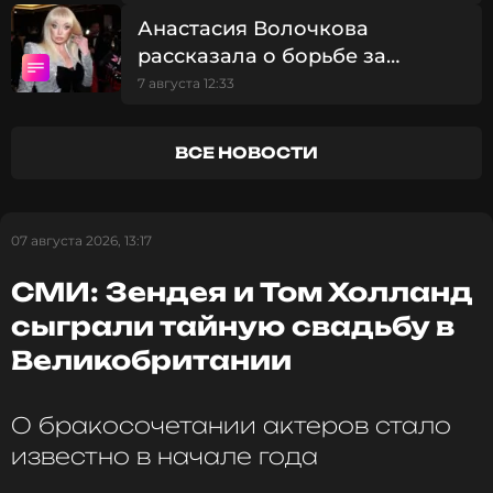
коронавирусом и сестра Шэрон Келли вместе со
Анастасия Волочкова
своим мужем, но, к счастью, им удалось
рассказала о борьбе за
поправиться.
компенсацию в 5 млн рублей:
7 августа 12:33
«Люди, несправедливо!»
Фото: соцсети Шэрон Стоун
ВСЕ НОВОСТИ
Читайте нас в Одноклассниках,
чтобы оставаться в курсе событий
07 августа 2026, 13:17
ПОДПИСАТЬСЯ
СМИ: Зендея и Том Холланд
сыграли тайную свадьбу в
Великобритании
ССЫЛКА
О бракосочетании актеров стало
известно в начале года