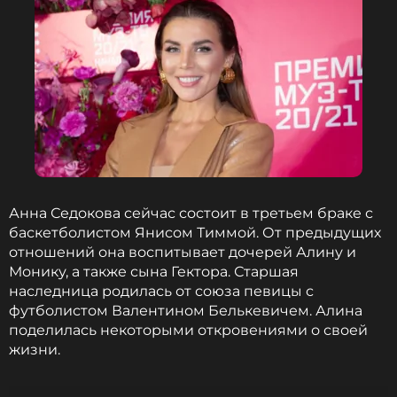
Cirque du Soleil. Послужной список уже настолько
большой, что репутация начала работать на нас.
Нам уже не нужно в горячке искать клиентов и
пытаться что-то им продать, они приходят сами, и
мы им помогаем», – поделился Ледвич в
интервью журналу
ОК!.
Ида Галич
Ведущий
Жанры: Другое
Анна Седокова сейчас состоит в третьем браке с
Биография, последние новости
баскетболистом Янисом Тиммой. От предыдущих
и многое другое >
отношений она воспитывает дочерей Алину и
Монику, а также сына Гектора. Старшая
Ида и Олег также раскрыли, что планируют
наследница родилась от союза певицы с
запустить совместный бизнес. «Бизнес с
футболистом Валентином Белькевичем. Алина
партнером, с любимым человеком – это история,
поделилась некоторыми откровениями о своей
которая реально вызывает много вопросов. В
жизни.
данном случае я ничего не боюсь, потому что
наши коллеги, друзья Олега, в этой нише уже